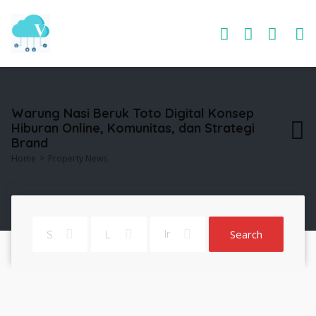
Warung Nasi Beruk Toto Digital Konsep
Hiburan Online, Komunitas, dan Strategi
Brand
Home
Property News
Search