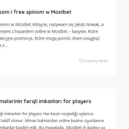
usom i free spinom w Mostbet
spinom w Mostbet Witajcie, nazywam się Jakub Nowak, a
eniami z hazardem online w Mostbet – kasynie, które
 atrakcyjne promocje, które mogą pomóc Wam osiągnąć
a z…
Property News
ələrinin fərqli imkanları for players
li imkanları for players Hər kəsin xoşladığı əyləncə
 təklif olunur. İdman bahisindən online kazino oyunlarına
imkanlar təqdim edir. Bu məqalədə, Mostbet-in kazino və