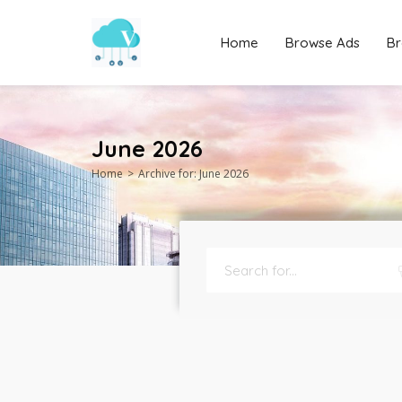
Home
Browse Ads
Br
June 2026
Home
Archive for: June 2026