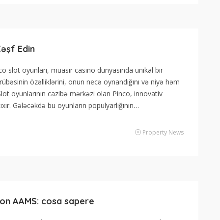
Kəşf Edin
o slot oyunları, müasir casino dünyasında unikal bir
übəsinin özəlliklərini, onun necə oynandığını və niyə həm
Slot oyunlarının cazibə mərkəzi olan Pinco, innovativ
 çıxır. Gələcəkdə bu oyunların populyarlığının…
Property News
 non AAMS: cosa sapere