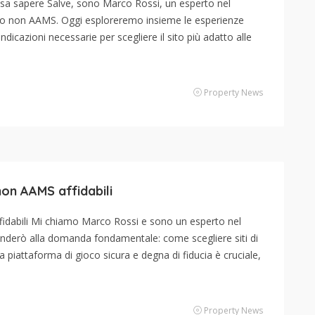
osa sapere Salve, sono Marco Rossi, un esperto nel
asino non AAMS. Oggi esploreremo insieme le esperienze
ndicazioni necessarie per scegliere il sito più adatto alle
Property News
non AAMS affidabili
ffidabili Mi chiamo Marco Rossi e sono un esperto nel
sponderò alla domanda fondamentale: come scegliere siti di
a piattaforma di gioco sicura e degna di fiducia è cruciale,
Property News