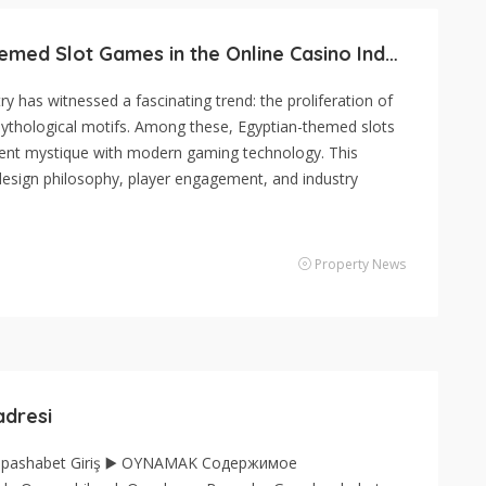
Deciphering the Rise of Egyptian-Themed Slot Games in the Online Casino Industry
y has witnessed a fascinating trend: the proliferation of
mythological motifs. Among these, Egyptian-themed slots
cient mystique with modern gaming technology. This
esign philosophy, player engagement, and industry
Property News
adresi
ndpashabet Giriş ▶️ OYNAMAK Содержимое