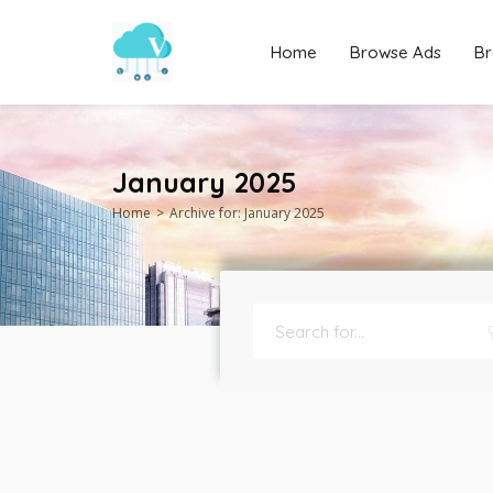
Home
Browse Ads
Br
January 2025
Home
Archive for: January 2025