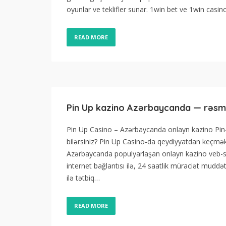
oyunlar ve teklifler sunar. 1win bet ve 1win casin
READ MORE
Pin Up kazino Azərbaycanda — rəsmi
Pin Up Casino – Azərbaycanda onlayn kazino Pi
bilərsiniz? Pin Up Casino-da qeydiyyatdan keçmə
Azərbaycanda populyarlaşan onlayn kazino veb-sa
internet bağlantısı ilə, 24 saatlik müraciət mudd
ilə tətbiq…
READ MORE