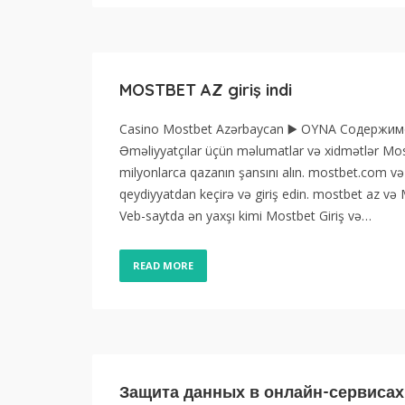
MOSTBET AZ giriş indi
Casino Mostbet Azərbaycan ▶️ OYNA Содержимое 
Əməliyyatçılar üçün məlumatlar və xidmətlər Mo
milyonlarca qazanın şansını alın. mostbet.com v
qeydiyyatdan keçirə və giriş edin. mostbet az və 
Veb-saytda ən yaxşı kimi Mostbet Giriş və…
READ MORE
Защита данных в онлайн-сервисах