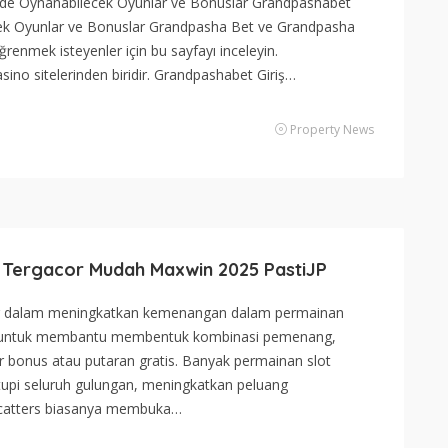
de Oynanabilecek Oyunlar ve Bonuslar Grandpashabet
ek Oyunlar ve Bonuslar Grandpasha Bet ve Grandpasha
i öğrenmek isteyenler için bu sayfayı inceleyin.
ino sitelerinden biridir. Grandpashabet Giriş…
Property News
Tergacor Mudah Maxwin 2025 PastiJP
ng dalam meningkatkan kemenangan dalam permainan
ain untuk membantu membentuk kombinasi pemenang,
ur bonus atau putaran gratis. Banyak permainan slot
upi seluruh gulungan, meningkatkan peluang
catters biasanya membuka…