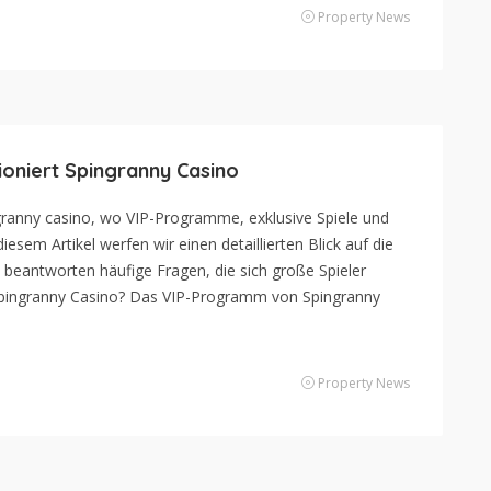
Property News
ktioniert Spingranny Casino
granny casino, wo VIP-Programme, exklusive Spiele und
esem Artikel werfen wir einen detaillierten Blick auf die
 beantworten häufige Fragen, die sich große Spieler
 Spingranny Casino? Das VIP-Programm von Spingranny
Property News