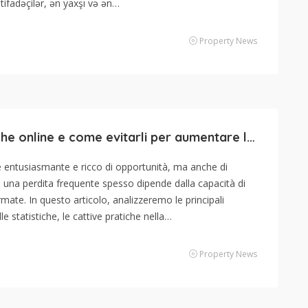
stifadəçilər, ən yaxşı və ən…
Property News
Errori comuni nelle scommesse ippiche online e come evitarli per aumentare le vincite
entusiasmante e ricco di opportunità, ma anche di
 e una perdita frequente spesso dipende dalla capacità di
rmate. In questo articolo, analizzeremo le principali
le statistiche, le cattive pratiche nella…
Property News