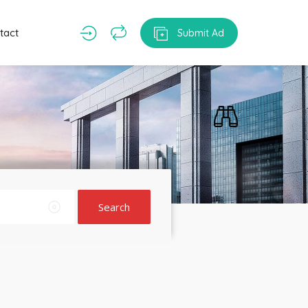
tact
Submit Ad
Search