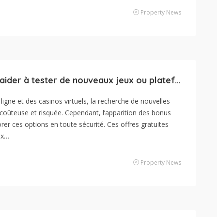
Property News
Comment un bonus sans dépôt peut aider à tester de nouveaux jeux ou plateformes sans risque
ligne et des casinos virtuels, la recherche de nouvelles
 coûteuse et risquée. Cependant, l’apparition des bonus
rer ces options en toute sécurité. Ces offres gratuites
ux…
Property News