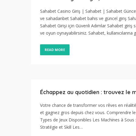
Sahabet Casino Giriş | Sahabet | Sahabet Günce
ve sahadanbet Sahabet bahis ve güncel giriş Sah
Sahabet Girişi için Güvenli Adımlar Sahabet giriş
ve oyun oynayabilirsiniz. Sahabet, kullanıcılarına 
READ MORE
Votre chance de transformer vos rêves en réalité 
et gagnez gros depuis chez vous. Comprendre le
Types de Jeux Disponibles Les Machines à Sous 
Stratégie et Skill Les…