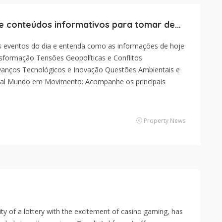
87% dos consumidores dependem de conteúdos informativos para tomar decisões e revelam tendências emergentes .
eventos do dia e entenda como as informações de hoje
formação Tensões Geopolíticas e Conflitos
Avanços Tecnológicos e Inovação Questões Ambientais e
cial Mundo em Movimento: Acompanhe os principais
Property News
ty of a lottery with the excitement of casino gaming, has