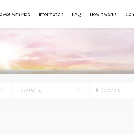
owse with Map
Information
FAQ
How it works
Con