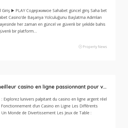
l Giriş ▶️ PLAY Содержимое Sahabet güncel giriş Saha bet
abet Casino’de Başarıya Yolculuğunu Başlatma Adımları
 sayesinde her zaman en güncel ve güvenli bir şekilde bahis
güvenli bir platform…
Property News
Échappez au quotidien : trouvez le meilleur casino en ligne passionnant pour vivre des sensations fortes
: Explorez lunivers palpitant du casino en ligne argent réel
 Fonctionnement d’un Casino en Ligne Les Différents
: Un Monde de Divertissement Les Jeux de Table :