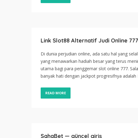
Link Slot88 Alternatif Judi Online
Di dunia perjudian online, ada satu hal yang selal
yang menawarkan hadiah besar yang terus mening
utama bagi para penggemar slot online 777. Sal
banyak hati dengan jackpot progresifnya adalah
READ MORE
SahaBet — güncel giriş