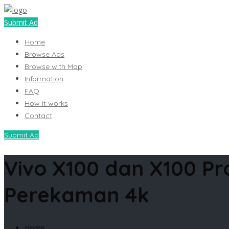
Submit Ad
Home
Browse Ads
Browse with Map
Information
FAQ
How it works
Contact
Submit Ad
Vivo X100 dan X100 Pro
Perekaman 4k
Home