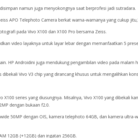
r disimpan namun juga menyokongnya saat berprofesi jadi sutradara.
eiss APO Telephoto Camera berkat warna-warnanya yang cukup jitu,” 
fotografi pada Vivo X100 dan X100 Pro bersama Zeiss.
judkan video layaknya untuk layar lebar dengan memanfaatkan 5 pres
i lain. HP Androidini juga mendukung pengambilan video pada malam h
dibekali Vivo V3 chip yang dirancang khusus untuk mengalihkan kons
ivo X100 series yang diusungnya. Misalnya, Vivo X100 yang dibekali
MP dengan bukaan f2.0.
wide 50MP dengan OIS, kamera telephoto 64GB, dan kamera ultra-w
n RAM 12GB (+12GB) dan ingatan 256GB.