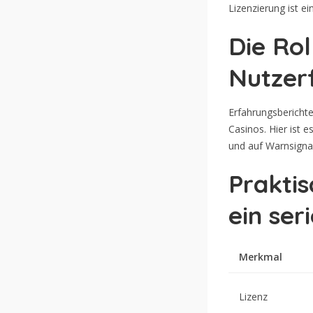
Lizenzierung ist e
Die Ro
Nutzer
Erfahrungsbericht
Casinos. Hier ist 
und auf Warnsignal
Praktis
ein ser
Merkmal
Lizenz