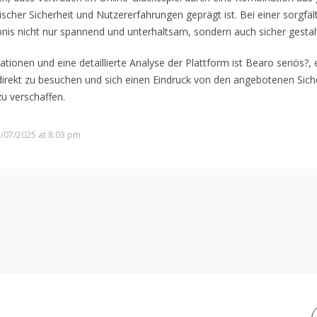
ischer Sicherheit und Nutzererfahrungen geprägt ist. Bei einer sorgfä
bnis nicht nur spannend und unterhaltsam, sondern auch sicher gestal
ationen und eine detaillierte Analyse der Plattform ist Bearo seriös?, 
direkt zu besuchen und sich einen Eindruck von den angebotenen Sich
zu verschaffen.
/07/2025 at 8:03 pm