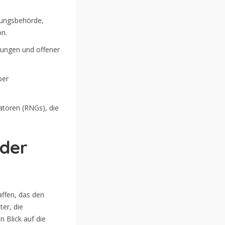
erungsbehörde,
on.
ungen und offener
ber
atoren (RNGs), die
 der
affen, das den
ter, die
 Blick auf die