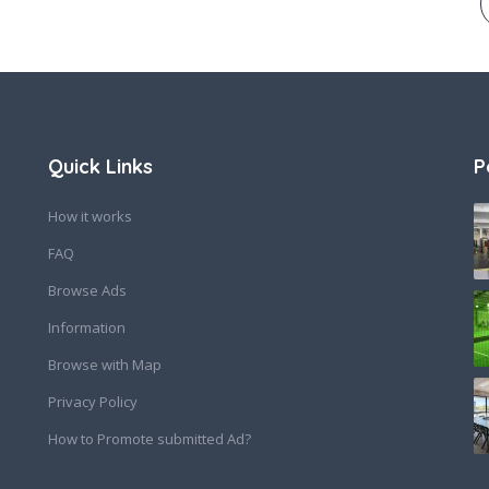
Quick Links
P
How it works
FAQ
Browse Ads
Information
Browse with Map
Privacy Policy
How to Promote submitted Ad?