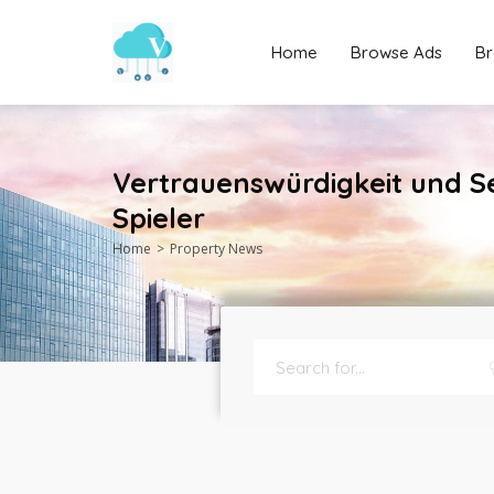
Home
Browse Ads
Br
Vertrauenswürdigkeit und Ser
Spieler
Home
Property News