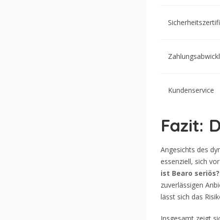
Sicherheitszertif
Zahlungsabwick
Kundenservice
Fazit: 
Angesichts des dyn
essenziell, sich vo
ist Bearo seriös?
zuverlässigen Anbi
lässt sich das Risi
Insgesamt zeigt si