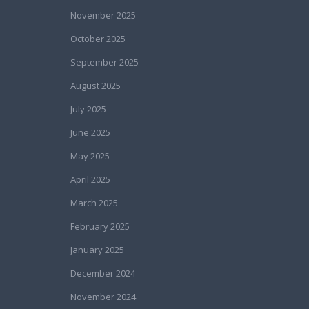
November 2025
October 2025
September 2025
August 2025
July 2025
June 2025
May 2025
April 2025
March 2025
February 2025
January 2025
December 2024
November 2024