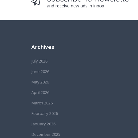
and receive new ads in inbox
Archives
July 2026
June 2026
May 2026
April 2026
March 2026
February 2026
January 2026
December 2025