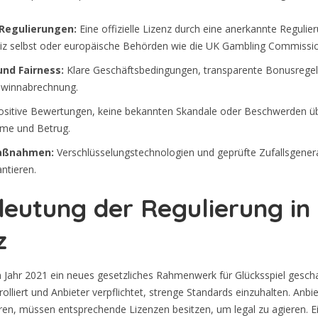
Regulierungen:
Eine offizielle Lizenz durch eine anerkannte Reguli
iz selbst oder europäische Behörden wie die UK Gambling Commissi
nd Fairness:
Klare Geschäftsbedingungen, transparente Bonusregel
winnabrechnung.
sitive Bewertungen, keine bekannten Skandale oder Beschwerden ü
me und Betrug.
maßnahmen:
Verschlüsselungstechnologien und geprüfte Zufallsgener
antieren.
deutung der Regulierung in
z
 Jahr 2021 ein neues gesetzliches Rahmenwerk für Glücksspiel gesch
olliert und Anbieter verpflichtet, strenge Standards einzuhalten. Anbie
ren, müssen entsprechende Lizenzen besitzen, um legal zu agieren. Ein