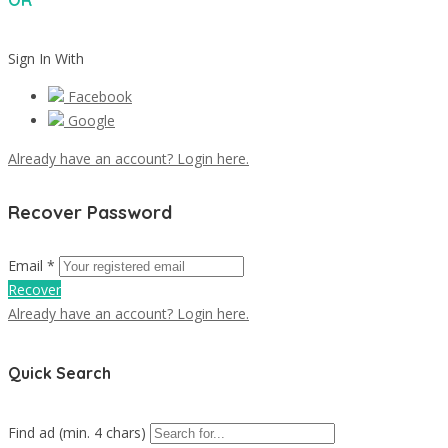
Sign In With
Facebook
Google
Already have an account? Login here.
Recover Password
Email *
Recover
Already have an account? Login here.
Quick Search
Find ad (min. 4 chars)