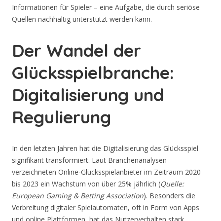
Informationen für Spieler – eine Aufgabe, die durch seriöse
Quellen nachhaltig unterstützt werden kann.
Der Wandel der
Glücksspielbranche:
Digitalisierung und
Regulierung
In den letzten Jahren hat die Digitalisierung das Glücksspiel
signifikant transformiert. Laut Branchenanalysen
verzeichneten Online-Glücksspielanbieter im Zeitraum 2020
bis 2023 ein Wachstum von über 25% jährlich (
Quelle:
European Gaming & Betting Association
). Besonders die
Verbreitung digitaler Spielautomaten, oft in Form von Apps
und online Plattformen, hat das Nutzerverhalten stark