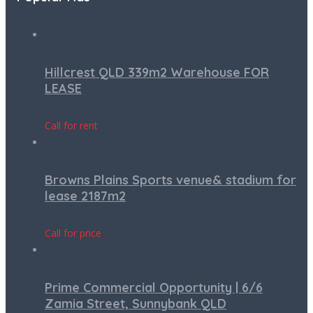
Hillcrest QLD 339m2 Warehouse FOR
LEASE
Call for rent
Browns Plains Sports venue& stadium for
lease 2187m2
Call for price
Prime Commercial Opportunity | 6/6
Zamia Street, Sunnybank QLD