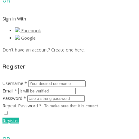
OR
Sign In With
Facebook
Google
Don't have an account? Create one here.
Register
Username *
Email *
Password *
Repeat Password *
Register
OR