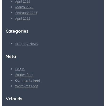
April 2023
March 2023
February 2023
April 2022
Categories
Property News
Meta
Log in
Entries feed
Comments feed
WordPress.org
Vclouds