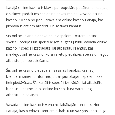
Latvijā online kazino ir kļuvis par populāru pasākumu, kas ļauj
cilvēkiem piedalīties spēlēs no savas mājas. Vavada online
kazino ir viena no populārākajām online kazino Latvijā, kas
piedāvā klientiem atbalstu un saziņas kanālus.
Šīs online kazino piedāvā daudz spēlēm, tostarp kasino
spēles, loterijas un spēles ar ļoti augstu jutību. Vavada online
kazino ir speciāli izstrādāts, lai atbalstītu klientus, kas
meklējot online kazino, kurā varētu piedalīties spēlēs un iegūt
atbalstu, ja nepieciešams.
Šīs online kazino piedāvā arī saziņas kanālus, kas ļauj
klientiem saņemt informāciju par jaunākajām spēlēm, kas
tiek piedāvātas. Šīs kanāli ir speciāli izstrādāti, lai atbalstītu
klientus, kas meklējot online kazino, kurā varētu iegūt
atbalstu un saziņas.
Vavada online kazino ir viena no labākajām online kazino
Latvijā, kas piedāvā klientiem atbalstu un saziņas kanālus. Ja