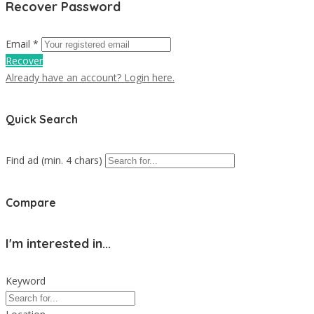
Recover Password
Email *
Recover
Already have an account? Login here.
Quick Search
Find ad (min. 4 chars)
Compare
I'm interested in...
Keyword