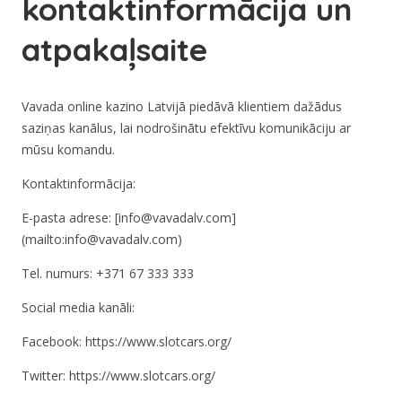
kontaktinformācija un
atpakaļsaite
Vavada online kazino Latvijā piedāvā klientiem dažādus
saziņas kanālus, lai nodrošinātu efektīvu komunikāciju ar
mūsu komandu.
Kontaktinformācija:
E-pasta adrese: [info@vavadalv.com]
(mailto:info@vavadalv.com)
Tel. numurs: +371 67 333 333
Social media kanāli:
Facebook: https://www.slotcars.org/
Twitter: https://www.slotcars.org/