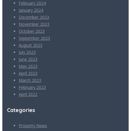
February 2024
January 2024
December 2023
November 2023
October 2023
September 2023
August 2023
July 2023
June 2023
May 2023
April 2023
March 2023
February 2023
April 2022
Categories
Property News