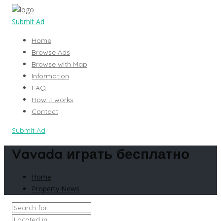
Submit Ad
Home
Browse Ads
Browse with Map
Information
FAQ
How it works
Contact
Submit Ad
Vavada играть бесплатно
Home
Property News