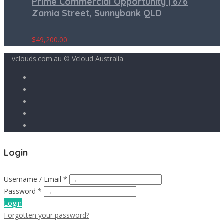
Prime Commercial Opportunity | 6/6
Zamia Street, Sunnybank QLD
$
49,200.00
vclouds.com.au © Vcloud Australia
Login
Username / Email *
Password *
Login
Forgotten your password?