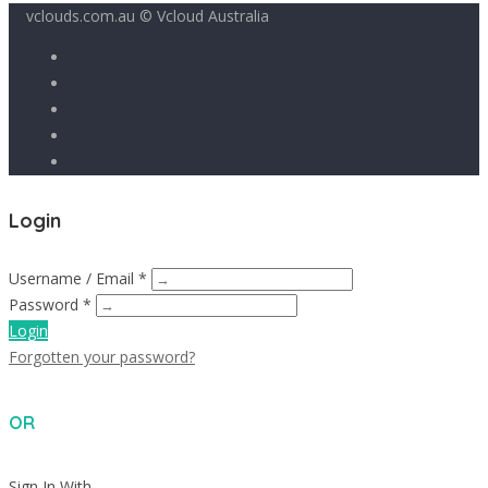
vclouds.com.au © Vcloud Australia
Login
Username / Email *
Password *
Login
Forgotten your password?
OR
Sign In With