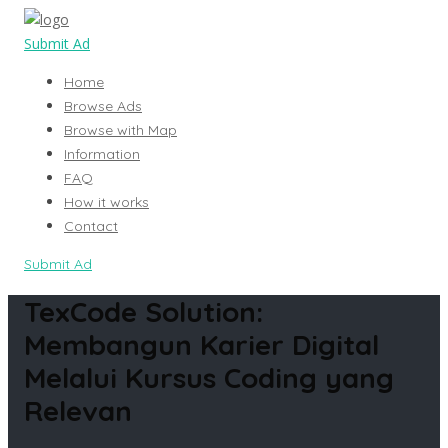
Submit Ad
Home
Browse Ads
Browse with Map
Information
FAQ
How it works
Contact
Submit Ad
TexCode Solution:
Membangun Karier Digital
Melalui Kursus Coding yang
Relevan