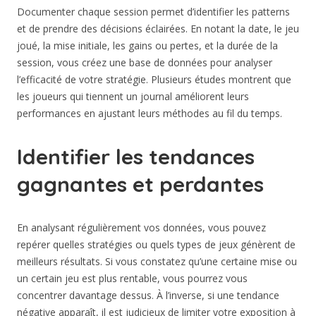
Documenter chaque session permet d’identifier les patterns
et de prendre des décisions éclairées. En notant la date, le jeu
joué, la mise initiale, les gains ou pertes, et la durée de la
session, vous créez une base de données pour analyser
l’efficacité de votre stratégie. Plusieurs études montrent que
les joueurs qui tiennent un journal améliorent leurs
performances en ajustant leurs méthodes au fil du temps.
Identifier les tendances
gagnantes et perdantes
En analysant régulièrement vos données, vous pouvez
repérer quelles stratégies ou quels types de jeux génèrent de
meilleurs résultats. Si vous constatez qu’une certaine mise ou
un certain jeu est plus rentable, vous pourrez vous
concentrer davantage dessus. À l’inverse, si une tendance
négative apparaît, il est judicieux de limiter votre exposition à