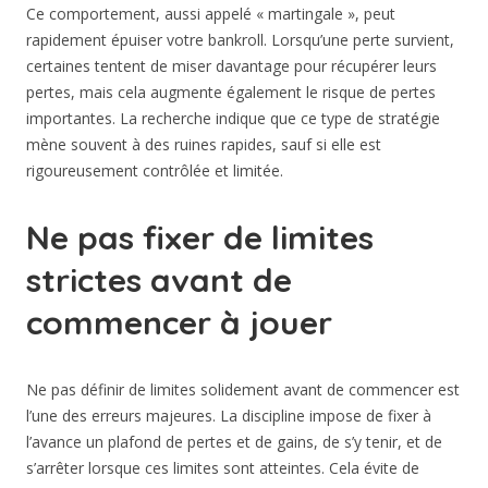
Ce comportement, aussi appelé « martingale », peut
rapidement épuiser votre bankroll. Lorsqu’une perte survient,
certaines tentent de miser davantage pour récupérer leurs
pertes, mais cela augmente également le risque de pertes
importantes. La recherche indique que ce type de stratégie
mène souvent à des ruines rapides, sauf si elle est
rigoureusement contrôlée et limitée.
Ne pas fixer de limites
strictes avant de
commencer à jouer
Ne pas définir de limites solidement avant de commencer est
l’une des erreurs majeures. La discipline impose de fixer à
l’avance un plafond de pertes et de gains, de s’y tenir, et de
s’arrêter lorsque ces limites sont atteintes. Cela évite de