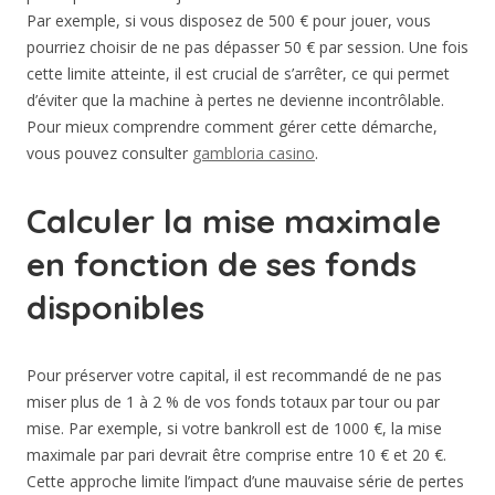
Par exemple, si vous disposez de 500 € pour jouer, vous
pourriez choisir de ne pas dépasser 50 € par session. Une fois
cette limite atteinte, il est crucial de s’arrêter, ce qui permet
d’éviter que la machine à pertes ne devienne incontrôlable.
Pour mieux comprendre comment gérer cette démarche,
vous pouvez consulter
gambloria casino
.
Calculer la mise maximale
en fonction de ses fonds
disponibles
Pour préserver votre capital, il est recommandé de ne pas
miser plus de 1 à 2 % de vos fonds totaux par tour ou par
mise. Par exemple, si votre bankroll est de 1000 €, la mise
maximale par pari devrait être comprise entre 10 € et 20 €.
Cette approche limite l’impact d’une mauvaise série de pertes