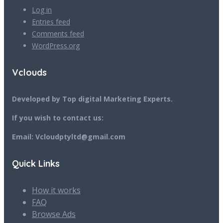
Log in
Entries feed
Comments feed
WordPress.org
Vclouds
Developed by Top digital Marketing Experts.
If you wish to contact us:
Email: Vcloudptyltd@gmail.com
Quick Links
How it works
FAQ
Browse Ads