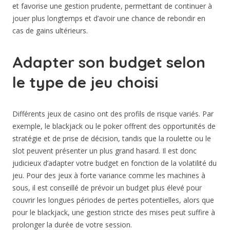
et favorise une gestion prudente, permettant de continuer à
jouer plus longtemps et d’avoir une chance de rebondir en
cas de gains ultérieurs.
Adapter son budget selon
le type de jeu choisi
Différents jeux de casino ont des profils de risque variés. Par
exemple, le blackjack ou le poker offrent des opportunités de
stratégie et de prise de décision, tandis que la roulette ou le
slot peuvent présenter un plus grand hasard. Il est donc
judicieux d’adapter votre budget en fonction de la volatilité du
jeu. Pour des jeux à forte variance comme les machines à
sous, il est conseillé de prévoir un budget plus élevé pour
couvrir les longues périodes de pertes potentielles, alors que
pour le blackjack, une gestion stricte des mises peut suffire à
prolonger la durée de votre session.