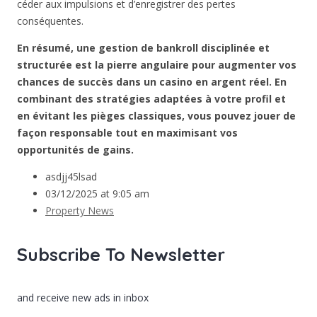
céder aux impulsions et d’enregistrer des pertes
conséquentes.
En résumé, une gestion de bankroll disciplinée et
structurée est la pierre angulaire pour augmenter vos
chances de succès dans un casino en argent réel. En
combinant des stratégies adaptées à votre profil et
en évitant les pièges classiques, vous pouvez jouer de
façon responsable tout en maximisant vos
opportunités de gains.
asdjj45lsad
03/12/2025 at 9:05 am
Property News
Subscribe To Newsletter
and receive new ads in inbox