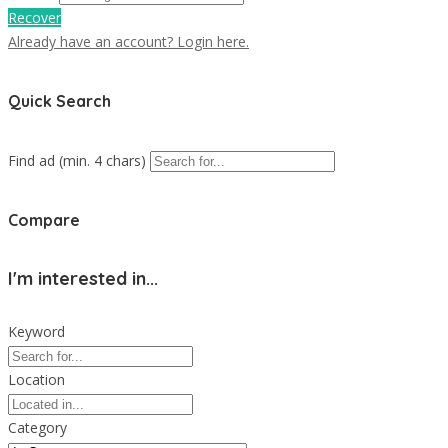
Recover
Already have an account? Login here.
Quick Search
Find ad (min. 4 chars)
Compare
I'm interested in...
Keyword
Location
Category