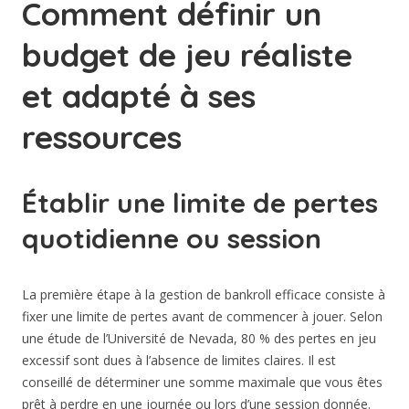
Comment définir un
budget de jeu réaliste
et adapté à ses
ressources
Établir une limite de pertes
quotidienne ou session
La première étape à la gestion de bankroll efficace consiste à
fixer une limite de pertes avant de commencer à jouer. Selon
une étude de l’Université de Nevada, 80 % des pertes en jeu
excessif sont dues à l’absence de limites claires. Il est
conseillé de déterminer une somme maximale que vous êtes
prêt à perdre en une journée ou lors d’une session donnée.