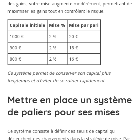
des gains, votre mise augmente modérément, permettant de
maximiser les gains tout en contrôlant le risque.
Capitale initiale
Mise %
Mise par pari
1000 €
2 %
20 €
900 €
2 %
18 €
800 €
2 %
16 €
Ce système permet de conserver son capital plus
longtemps et d’éviter de se ruiner rapidement.
Mettre en place un système
de paliers pour ses mises
Ce système consiste à définir des seuils de capital qui
déclenchent des changements dans la stratégie de mise. Par