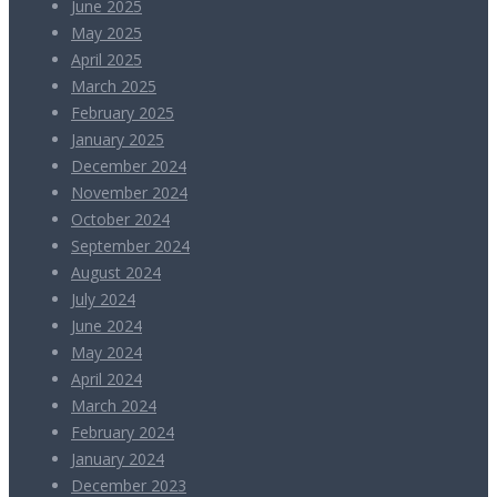
June 2025
May 2025
April 2025
March 2025
February 2025
January 2025
December 2024
November 2024
October 2024
September 2024
August 2024
July 2024
June 2024
May 2024
April 2024
March 2024
February 2024
January 2024
December 2023