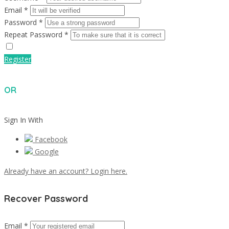
Email *
Password *
Repeat Password *
Register
OR
Sign In With
Facebook
Google
Already have an account? Login here.
Recover Password
Email *