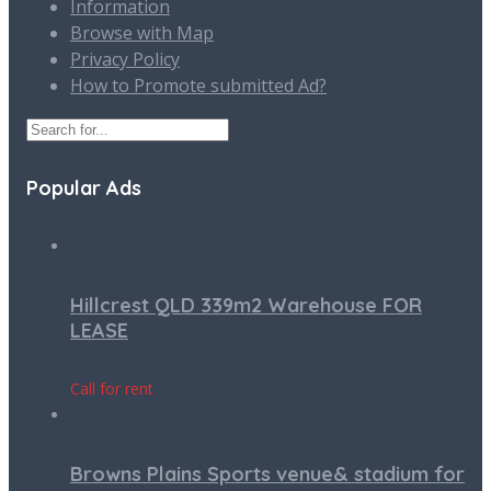
Information
Browse with Map
Privacy Policy
How to Promote submitted Ad?
Popular Ads
Hillcrest QLD 339m2 Warehouse FOR
LEASE
Call for rent
Browns Plains Sports venue& stadium for