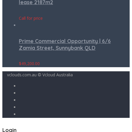
lease 2187m2
Call for price
Prime Commercial Opportunity | 6/6
Zamia Street, Sunnybank QLD
$
49,200.00
vclouds.com.au © Vcloud Australia
Login