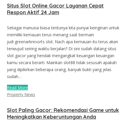
Situs Slot Online Gacor Layanan Cepat
Respon Aktif 24 Jam
Sebagai manusia biasa tentunya kita punyai keinginan untuk
memiliki kemauan terus menang saat bermain
judi greenarkresorts slot. Nach apa kemauan itu terus akan
terwujud seiring waktu berjalan? Di sini sudah datang situs
slot gacor yang hendak mengangkat keuangan keuangan
kamu secara berarti. Mainkan slot88 tidak sesusah apakah
yang dipikirkan beberapa orang, banyak bukti yang jelas
sudah…
Read More
Property News
Slot Paling Gacor: Rekomendasi Game untuk
Meningkatkan Keberuntungan Anda