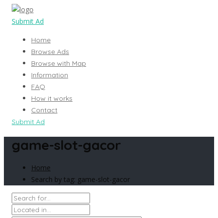
Submit Ad
Home
Browse Ads
Browse with Map
Information
FAQ
How it works
Contact
Submit Ad
game-slot-gacor
Home
Search by tag: game-slot-gacor