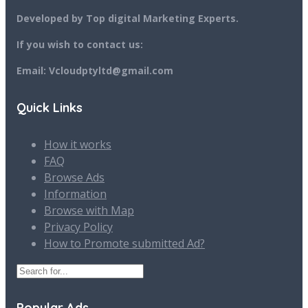
Developed by Top digital Marketing Experts.
If you wish to contact us:
Email: Vcloudptyltd@gmail.com
Quick Links
How it works
FAQ
Browse Ads
Information
Browse with Map
Privacy Policy
How to Promote submitted Ad?
Popular Ads