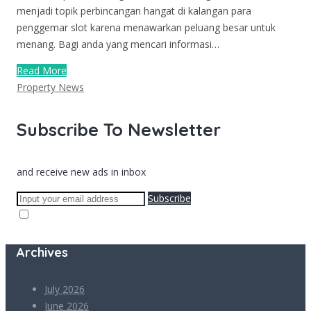
menjadi topik perbincangan hangat di kalangan para
penggemar slot karena menawarkan peluang besar untuk
menang. Bagi anda yang mencari informasi…
Read More
Property News
Subscribe To Newsletter
and receive new ads in inbox
Subscribe
Archives
July 2026
June 2026