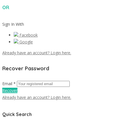
OR
Sign In With
Facebook
Google
Already have an account? Login here.
Recover Password
Email *
Recover
Already have an account? Login here.
Quick Search