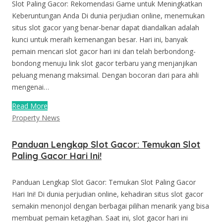
Slot Paling Gacor: Rekomendasi Game untuk Meningkatkan
Keberuntungan Anda Di dunia perjudian online, menemukan
situs slot gacor yang benar-benar dapat diandalkan adalah
kunci untuk meraih kemenangan besar. Hari ini, banyak
pemain mencari slot gacor hari ini dan telah berbondong-
bondong menuju link slot gacor terbaru yang menjanjikan
peluang menang maksimal. Dengan bocoran dari para ahli
mengenai…
Read More
Property News
Panduan Lengkap Slot Gacor: Temukan Slot
Paling Gacor Hari Ini!
Panduan Lengkap Slot Gacor: Temukan Slot Paling Gacor
Hari Ini! Di dunia perjudian online, kehadiran situs slot gacor
semakin menonjol dengan berbagai pilihan menarik yang bisa
membuat pemain ketagihan. Saat ini, slot gacor hari ini