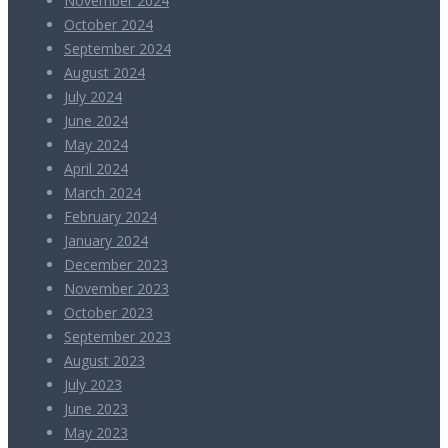
November 2024
October 2024
September 2024
August 2024
July 2024
June 2024
May 2024
April 2024
March 2024
February 2024
January 2024
December 2023
November 2023
October 2023
September 2023
August 2023
July 2023
June 2023
May 2023