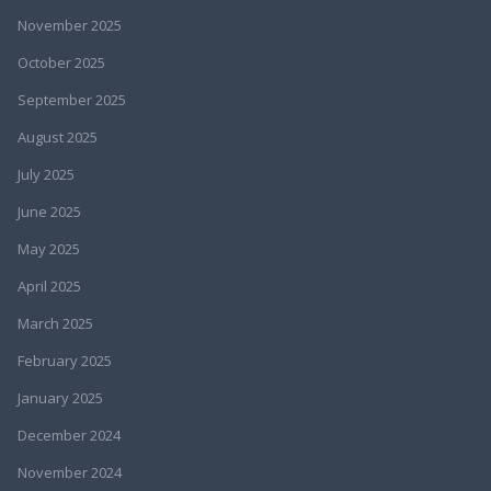
November 2025
October 2025
September 2025
August 2025
July 2025
June 2025
May 2025
April 2025
March 2025
February 2025
January 2025
December 2024
November 2024