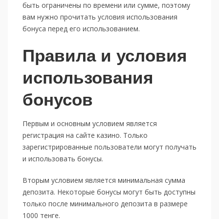
быть ограничены по времени или сумме, поэтому
вам нужно прочитать условия использования
бонуса перед его использованием.
Правила и условия
использования
бонусов
Первым и основным условием является
регистрация на сайте казино. Только
зарегистрированные пользователи могут получать
и использовать бонусы.
Вторым условием является минимальная сумма
депозита. Некоторые бонусы могут быть доступны
только после минимального депозита в размере
1000 тенге.