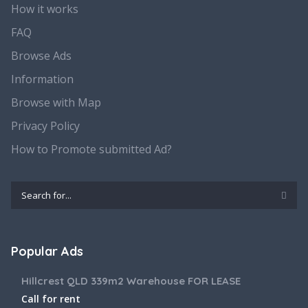
How it works
FAQ
Browse Ads
Information
Browse with Map
Privacy Policy
How to Promote submitted Ad?
Popular Ads
Hillcrest QLD 339m2 Warehouse FOR LEASE
Call for rent