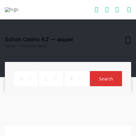
Sultan Casino KZ — акции
Home
Property News
Search