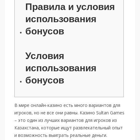
Правила и условия
использования
бонусов
Условия
использования
бонусов
В мире онлайн-казино есть много вариантов для
игроков, но не все они равны. Казино Sultan Games
– это один из лучших вариантов для игроков из
Казахстана, которые ищут развлекательный опыт
и возможность выиграть реальные деньги.