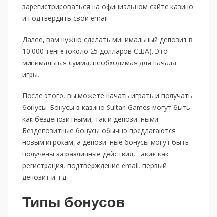
зарегистрироваться на официальном сайте казино
и подтвердить свой email.
Далее, вам нужно сделать минимальный депозит в
10 000 тенге (около 25 долларов США). Это
минимальная сумма, необходимая для начала
игры.
После этого, вы можете начать играть и получать
бонусы. Бонусы в казино Sultan Games могут быть
как бездепозитными, так и депозитными.
Бездепозитные бонусы обычно предлагаются
новым игрокам, а депозитные бонусы могут быть
получены за различные действия, такие как
регистрация, подтверждение email, первый
депозит и т.д.
Типы бонусов