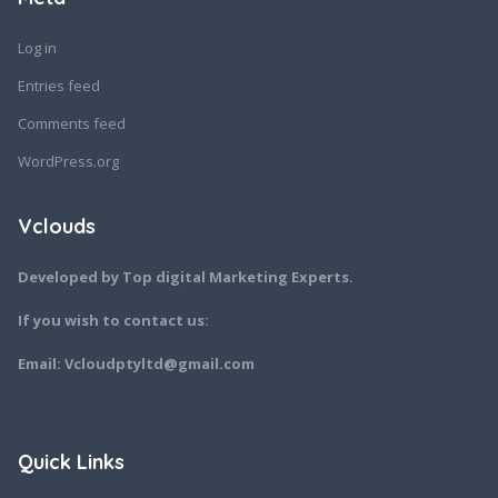
Log in
Entries feed
Comments feed
WordPress.org
Vclouds
Developed by Top digital Marketing Experts.
If you wish to contact us:
Email: Vcloudptyltd@gmail.com
Quick Links