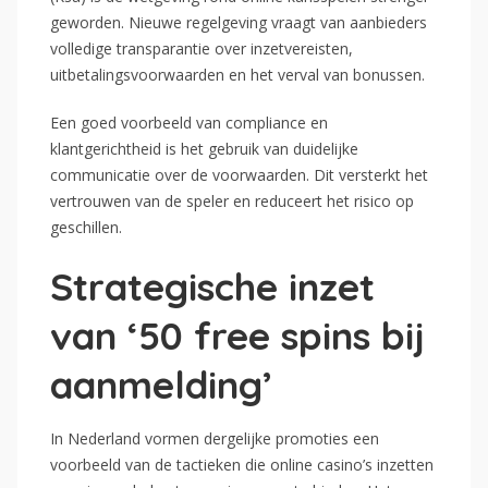
geworden. Nieuwe regelgeving vraagt van aanbieders
volledige transparantie over inzetvereisten,
uitbetalingsvoorwaarden en het verval van bonussen.
Een goed voorbeeld van compliance en
klantgerichtheid is het gebruik van duidelijke
communicatie over de voorwaarden. Dit versterkt het
vertrouwen van de speler en reduceert het risico op
geschillen.
Strategische inzet
van ‘50 free spins bij
aanmelding’
In Nederland vormen dergelijke promoties een
voorbeeld van de tactieken die online casino’s inzetten