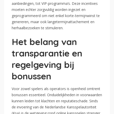
aanbiedingen, tot VIP-programma’s. Deze incentives
moeten echter zorgvuldig worden ingezet en
geprogrammeerd om niet enkel korte-termijnwinst te
genereren, maar ook langetermijnattachement en
herhaalbezoeken te stimuleren.
Het belang van
transparantie en
regelgeving bij
bonussen
Voor zowel spelers als operators is openheid omtrent
bonussen essentieel. Onduidelijkheden in voorwaarden
kunnen leiden tot klachten en reputatieschade. Sinds
de invoering van de Nederlandse Kansspelautoriteit
(Ksa) is de wetgeving rond online kansspelen strenger