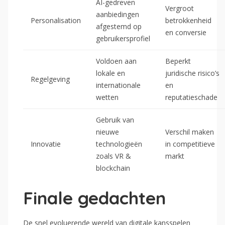
AI-gedreven
Vergroot
aanbiedingen
Personalisation
betrokkenheid
afgestemd op
en conversie
gebruikersprofiel
Voldoen aan
Beperkt
lokale en
juridische risico’s
Regelgeving
internationale
en
wetten
reputatieschade
Gebruik van
nieuwe
Verschil maken
Innovatie
technologieën
in competitieve
zoals VR &
markt
blockchain
Finale gedachten
De snel evoluerende wereld van digitale kansspelen