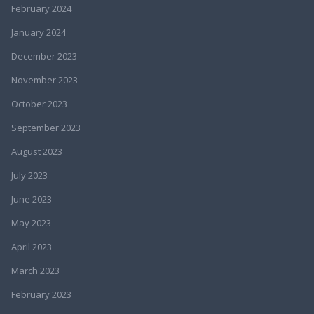
February 2024
January 2024
December 2023
November 2023
October 2023
September 2023
August 2023
July 2023
June 2023
May 2023
April 2023
March 2023
February 2023