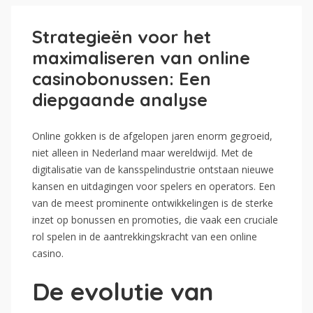
Strategieën voor het
maximaliseren van online
casinobonussen: Een
diepgaande analyse
Online gokken is de afgelopen jaren enorm gegroeid,
niet alleen in Nederland maar wereldwijd. Met de
digitalisatie van de kansspelindustrie ontstaan nieuwe
kansen en uitdagingen voor spelers en operators. Een
van de meest prominente ontwikkelingen is de sterke
inzet op bonussen en promoties, die vaak een cruciale
rol spelen in de aantrekkingskracht van een online
casino.
De evolutie van