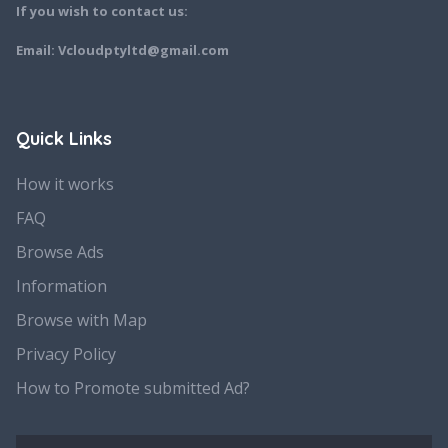
If you wish to contact us:
Email: Vcloudptyltd@gmail.com
Quick Links
How it works
FAQ
Browse Ads
Information
Browse with Map
Privacy Policy
How to Promote submitted Ad?