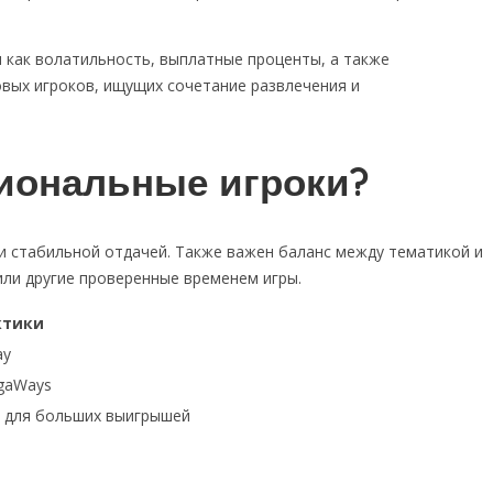
 как волатильность, выплатные проценты, а также
вых игроков, ищущих сочетание развлечения и
сиональные игроки?
и стабильной отдачей. Также важен баланс между тематикой и
или другие проверенные временем игры.
ктики
ay
egaWays
ь для больших выигрышей