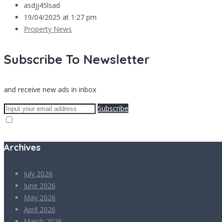
asdjj45lsad
19/04/2025 at 1:27 pm
Property News
Subscribe To Newsletter
and receive new ads in inbox
Subscribe
Archives
July 2026
June 2026
May 2026
April 2026
March 2026