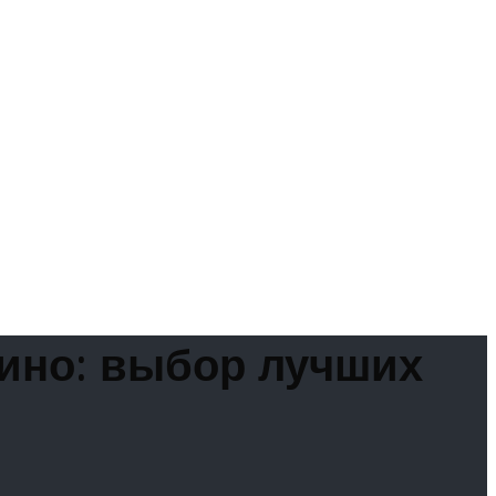
ино: выбор лучших