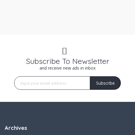
Subscribe To Newsletter
and receive new ads in inbox
Subscribe
Archives