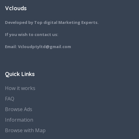
Vclouds
Developed by Top digital Marketing Experts.
If you wish to contact us:
Email: Vcloudptyltd@gmail.com
Quick Links
How it works
FAQ
Browse Ads
Information
Browse with Map