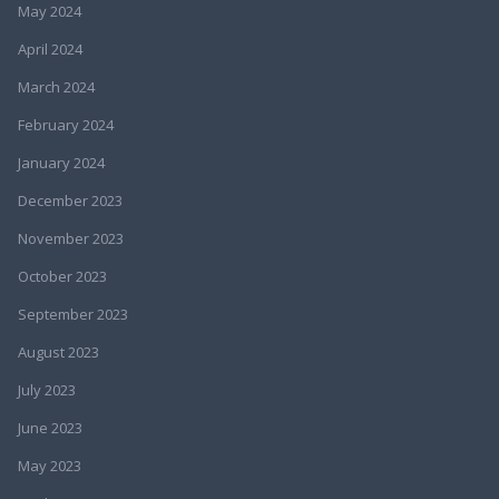
May 2024
April 2024
March 2024
February 2024
January 2024
December 2023
November 2023
October 2023
September 2023
August 2023
July 2023
June 2023
May 2023