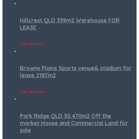
Hillcrest QLD 339m2 Warehouse FOR
LEASE
Call for rent
Browns Plains Sports venue& stadium for
lease 2187m2
Call for price
Park Ridge QLD 30,470m2 Off the
market House and Commercial Land for
sale