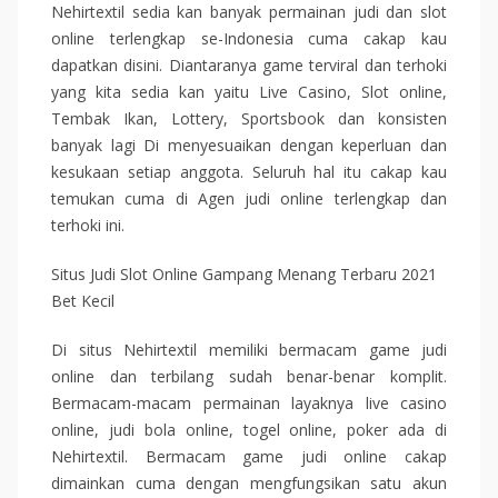
Nehirtextil sedia kan banyak permainan judi dan slot
online terlengkap se-Indonesia cuma cakap kau
dapatkan disini. Diantaranya game terviral dan terhoki
yang kita sedia kan yaitu Live Casino, Slot online,
Tembak Ikan, Lottery, Sportsbook dan konsisten
banyak lagi Di menyesuaikan dengan keperluan dan
kesukaan setiap anggota. Seluruh hal itu cakap kau
temukan cuma di Agen judi online terlengkap dan
terhoki ini.
Situs Judi Slot Online Gampang Menang Terbaru 2021
Bet Kecil
Di situs Nehirtextil memiliki bermacam game judi
online dan terbilang sudah benar-benar komplit.
Bermacam-macam permainan layaknya live casino
online, judi bola online, togel online, poker ada di
Nehirtextil. Bermacam game judi online cakap
dimainkan cuma dengan mengfungsikan satu akun