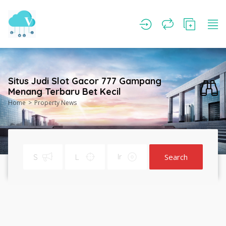
Situs Judi Slot Gacor 777 Gampang
Menang Terbaru Bet Kecil
Home
Property News
Search