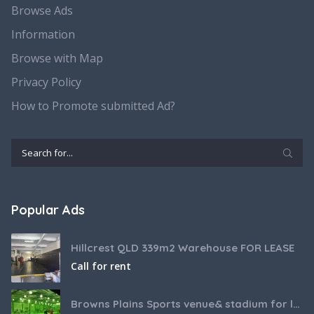
Browse Ads
Information
Browse with Map
Privacy Policy
How to Promote submitted Ad?
Popular Ads
Hillcrest QLD 339m2 Warehouse FOR LEASE
Call for rent
Browns Plains Sports venue& stadium for lease 2187m2