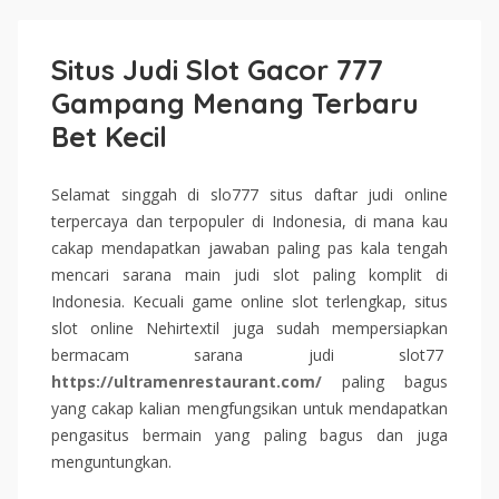
Situs Judi Slot Gacor 777
Gampang Menang Terbaru
Bet Kecil
Selamat singgah di slo777 situs daftar judi online
terpercaya dan terpopuler di Indonesia, di mana kau
cakap mendapatkan jawaban paling pas kala tengah
mencari sarana main judi slot paling komplit di
Indonesia. Kecuali game online slot terlengkap, situs
slot online Nehirtextil juga sudah mempersiapkan
bermacam sarana judi slot77
https://ultramenrestaurant.com/
paling bagus
yang cakap kalian mengfungsikan untuk mendapatkan
pengasitus bermain yang paling bagus dan juga
menguntungkan.