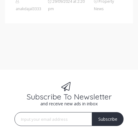
29/09/2024 at 2:20
Property
anakdajal3333
pm
News
Subscribe To Newsletter
and receive new ads in inbox
Subscribe