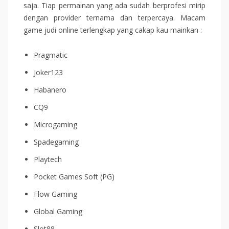
saja. Tiap permainan yang ada sudah berprofesi mirip
dengan provider ternama dan terpercaya. Macam
game judi online terlengkap yang cakap kau mainkan :
Pragmatic
Joker123
Habanero
CQ9
Microgaming
Spadegaming
Playtech
Pocket Games Soft (PG)
Flow Gaming
Global Gaming
Slot88