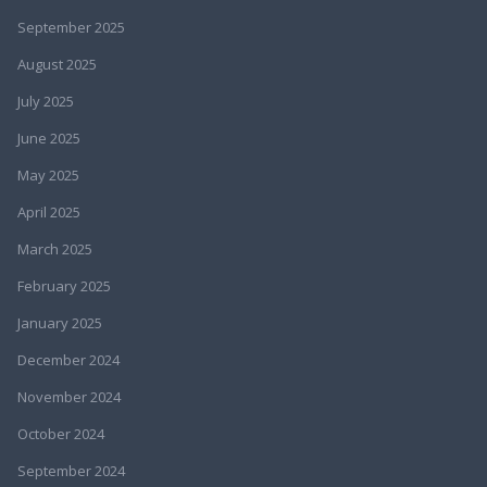
September 2025
August 2025
July 2025
June 2025
May 2025
April 2025
March 2025
February 2025
January 2025
December 2024
November 2024
October 2024
September 2024