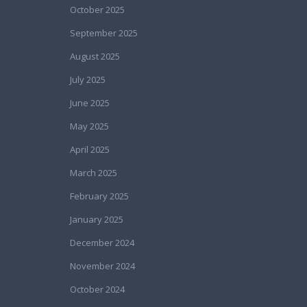
October 2025
September 2025
August 2025
July 2025
June 2025
May 2025
April 2025
March 2025
February 2025
January 2025
December 2024
November 2024
October 2024