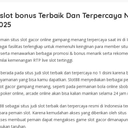
i slot bonus Terbaik Dan Terpercaya 
025
ain situs slot gacor online gampang menang terpercaya saat ini di I
gai fasilitas terlengkap untuk memenuhi keinginan para member situ
erta menawarkan berbagai promosi & bonus menarik serta rekomen
nilai kemenangan RTP live slot tertinggi.
erada pada situs judi slot terbaik dan terpercaya no 1 disini karena
yamanan yang bisa kamu dapatkan. Slot88 menyediakan berbagai pe
ot gacor gampang menang, seperti pada permainan bola online sbobe
, poker online, arcade online akan bisa kalian mainkan selama 24 jam
t88 sebagai situs judi slot terbaik dan terpercaya resmi di Indonesia t
ara pemain slot. Karena kemudahan akses yang diberikan oleh situs s
ukses membuat pemain dapat mengakses game slot gacor dimanapun
kukan taruhan.