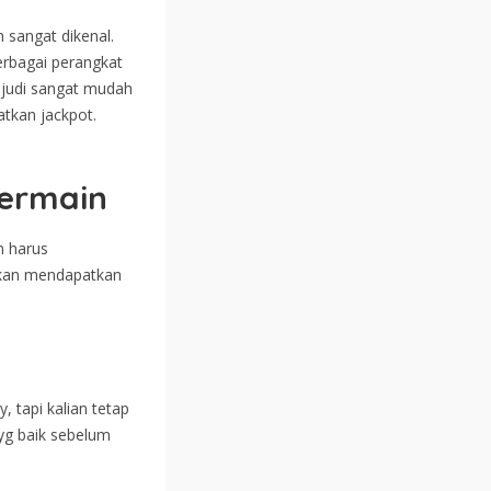
sangat dikenal.
erbagai perangkat
 judi sangat mudah
tkan jackpot.
Bermain
n harus
akan mendapatkan
 tapi kalian tetap
yg baik sebelum