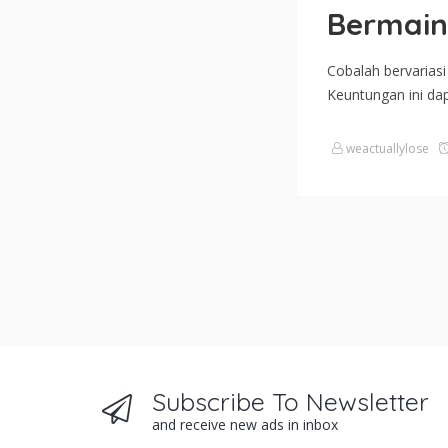
Bermain
Cobalah bervariasi
Keuntungan ini dap
weactuallylose
Subscribe To Newsletter
and receive new ads in inbox