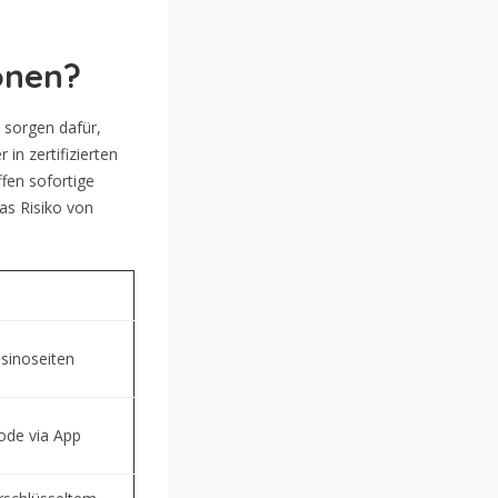
ionen?
 sorgen dafür,
in zertifizierten
fen sofortige
s Risiko von
sinoseiten
ode via App