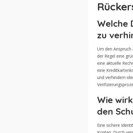
Rücker
Welche 
zu verh
Um den Anspruch a
der Regel eine grü
eine aktuelle Rec
eine Kreditkarten
und verhindern id
Verifizierungsproz
Wie wirk
den Sch
Eine sichere Ident
Konten. Durch ver