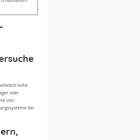
verschlüsseltem
-
ersuche
ewöhnlich hohe
ager oder
yse von
chungssysteme bei
ern,