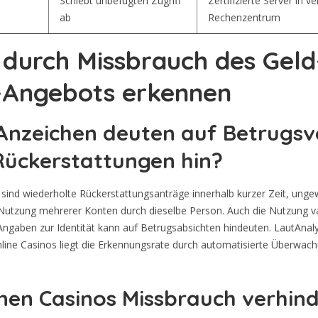
Schiebt unbefugten Zugriff
Zertifizierte Server in 
ab
Rechenzentrum
 durch Missbrauch des Geld
-Angebots erkennen
Anzeichen deuten auf Betrugsv
Rückerstattungen hin?
sind wiederholte Rückerstattungsanträge innerhalb kurzer Zeit, ung
 Nutzung mehrerer Konten durch dieselbe Person. Auch die Nutzung v
Angaben zur Identität kann auf Betrugsabsichten hindeuten. LautAnal
nline Casinos liegt die Erkennungsrate durch automatisierte Überwa
nen Casinos Missbrauch verhind