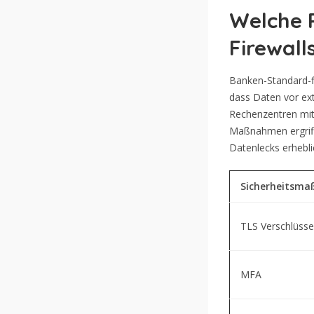
Welche R
Firewall
Banken-Standard-fi
dass Daten vor exte
Rechenzentren mit 
Maßnahmen ergriff
Datenlecks erhebli
Sicherheitsm
TLS Verschlüsse
MFA