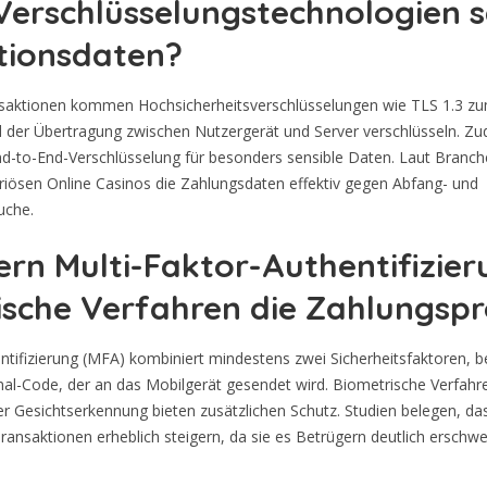
Verschlüsselungstechnologien 
tionsdaten?
nsaktionen kommen Hochsicherheitsverschlüsselungen wie TLS 1.3 zu
 der Übertragung zwischen Nutzergerät und Server verschlüsseln. Z
d-to-End-Verschlüsselung für besonders sensible Daten. Laut Branch
riösen Online Casinos die Zahlungsdaten effektiv gegen Abfang- und
uche.
ern Multi-Faktor-Authentifizie
ische Verfahren die Zahlungsp
ntifizierung (MFA) kombiniert mindestens zwei Sicherheitsfaktoren, b
al-Code, der an das Mobilgerät gesendet wird. Biometrische Verfahr
r Gesichtserkennung bieten zusätzlichen Schutz. Studien belegen, da
Transaktionen erheblich steigern, da sie es Betrügern deutlich erschwe