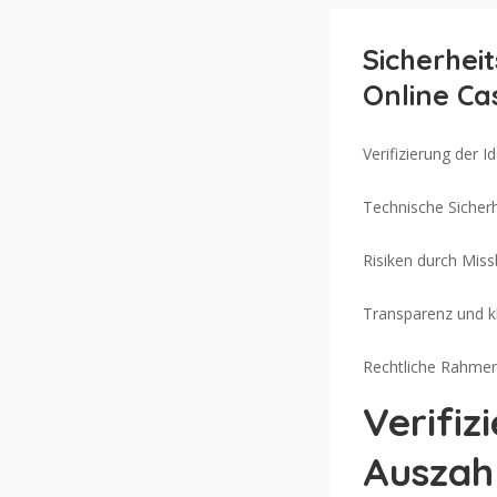
Sicherhei
Online Ca
Verifizierung der 
Technische Sicher
Risiken durch Mis
Transparenz und k
Rechtliche Rahmen
Verifiz
Auszah