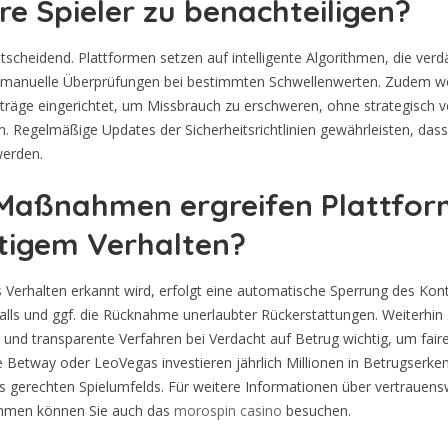
re Spieler zu benachteiligen?
ntscheidend. Plattformen setzen auf intelligente Algorithmen, die verd
 manuelle Überprüfungen bei bestimmten Schwellenwerten. Zudem we
träge eingerichtet, um Missbrauch zu erschweren, ohne strategisch v
. Regelmäßige Updates der Sicherheitsrichtlinien gewährleisten, dass
werden.
Maßnahmen ergreifen Plattfor
tigem Verhalten?
Verhalten erkannt wird, erfolgt eine automatische Sperrung des Kon
lls und ggf. die Rücknahme unerlaubter Rückerstattungen. Weiterhin 
 und transparente Verfahren bei Verdacht auf Betrug wichtig, um fai
e Betway oder LeoVegas investieren jährlich Millionen in Betrugserk
es gerechten Spielumfelds. Für weitere Informationen über vertrauens
hmen können Sie auch das
morospin casino
besuchen.