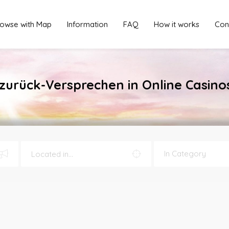
owse with Map
Information
FAQ
How it works
Con
-zurück-Versprechen in Online Casino