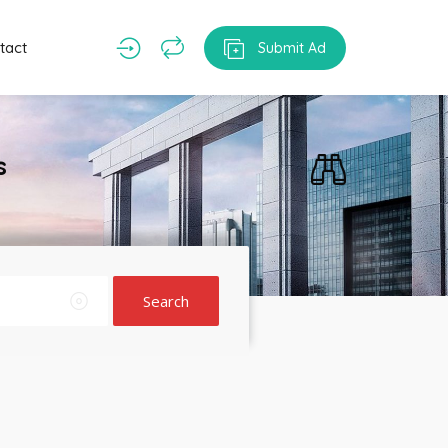
tact
Submit Ad
s
Search