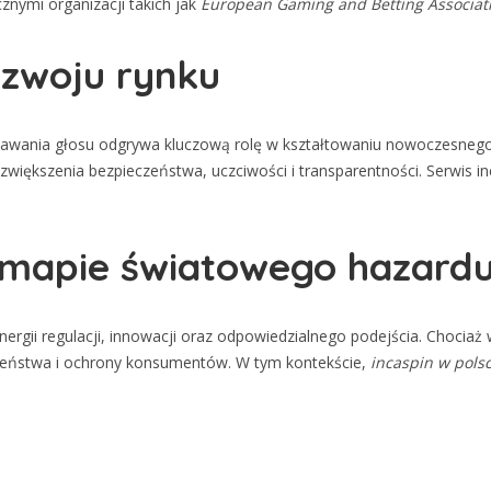
znymi organizacji takich jak
European Gaming and Betting Associat
ozwoju rynku
poznawania głosu odgrywa kluczową rolę w kształtowaniu nowoczesneg
większenia bezpieczeństwa, uczciwości i transparentności. Serwis inc
mapie światowego hazardu
ii regulacji, innowacji oraz odpowiedzialnego podejścia. Chociaż w
czeństwa i ochrony konsumentów. W tym kontekście,
incaspin w pols