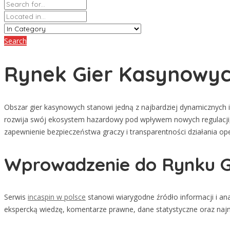
Search
Rynek Gier Kasynowych
Obszar gier kasynowych stanowi jedną z najbardziej dynamicznych 
rozwija swój ekosystem hazardowy pod wpływem nowych regulacji, 
zapewnienie bezpieczeństwa graczy i transparentności działania op
Wprowadzenie do Rynku G
Serwis
incaspin w polsce
stanowi wiarygodne źródło informacji i ana
ekspercką wiedzę, komentarze prawne, dane statystyczne oraz naj