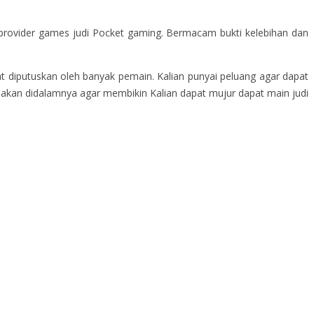
 provider games judi Pocket gaming. Bermacam bukti kelebihan dan
t diputuskan oleh banyak pemain. Kalian punyai peluang agar dapat
jajakan didalamnya agar membikin Kalian dapat mujur dapat main judi