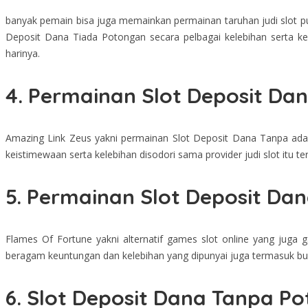
banyak pemain bisa juga memainkan permainan taruhan judi slot p
Deposit Dana Tiada Potongan secara pelbagai kelebihan serta k
harinya.
4. Permainan Slot Deposit Da
Amazing Link Zeus yakni permainan Slot Deposit Dana Tanpa ada 
keistimewaan serta kelebihan disodori sama provider judi slot itu 
5. Permainan Slot Deposit Da
Flames Of Fortune yakni alternatif games slot online yang juga g
beragam keuntungan dan kelebihan yang dipunyai juga termasuk bu
6. Slot Deposit Dana Tanpa 