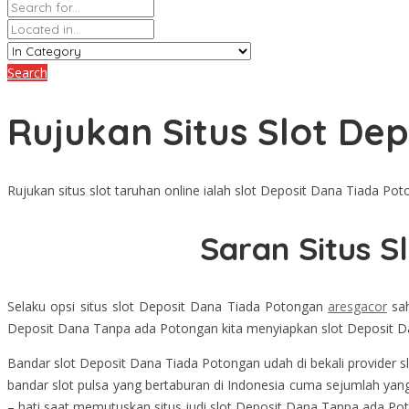
Search
Rujukan Situs Slot De
Rujukan situs slot taruhan online ialah slot Deposit Dana Tiada Po
Saran Situs S
Selaku opsi situs slot Deposit Dana Tiada Potongan
aresgacor
sah
Deposit Dana Tanpa ada Potongan kita menyiapkan slot Deposit Da
Bandar slot Deposit Dana Tiada Potongan udah di bekali provider s
bandar slot pulsa yang bertaburan di Indonesia cuma sejumlah yang 
– hati saat memutuskan situs judi slot Deposit Dana Tanpa ada Pot