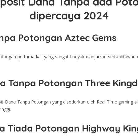
posit Dana Tanpa ada Poto
dipercaya 2024
Tanpa Potongan Aztec Gems
tongan pertama-kali yang sangat banyak dianjurkan serta ditawari 
ana Tanpa Potongan Three Kin
it Dana Tanpa Potongan yang disodorkan oleh Real Time gaming slo
inggi.
na Tiada Potongan Highway Kin