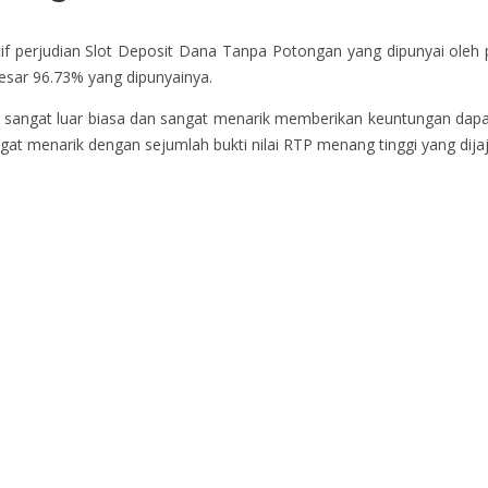
tif perjudian Slot Deposit Dana Tanpa Potongan yang dipunyai oleh
besar 96.73% yang dipunyainya.
ang sangat luar biasa dan sangat menarik memberikan keuntungan dapa
sangat menarik dengan sejumlah bukti nilai RTP menang tinggi yang di