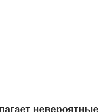
длагает невероятные