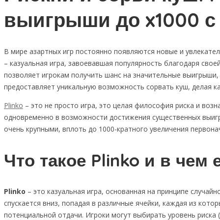
выигрыши до x1000 с
В мире азартных игр постоянно появляются новые и увлекате
– казуальная игра, завоевавшая популярность благодаря свое
позволяет игрокам получить шанс на значительные выигрыши, 
предоставляет уникальную возможность сорвать куш, делая 
Plinko
– это не просто игра, это целая философия риска и возн
одновременно в возможности достижения существенных выигры
очень крупными, вплоть до 1000-кратного увеличения первона
Что такое Plinko и в чем
Plinko
– это казуальная игра, основанная на принципе случайн
спускается вниз, попадая в различные ячейки, каждая из кот
потенциальной отдачи. Игроки могут выбирать уровень риска (