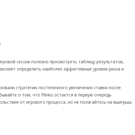
o
игровой сессии полезно просмотреть таблицу результатов,
озволяет определить наиболее эффективные уровни риска и
зовали стратегию постепенного увеличения ставки после
ывайте о том, что Plinko остается в первую очередь
ольствия от игрового процесса, но не полагайтесь на выигрыш