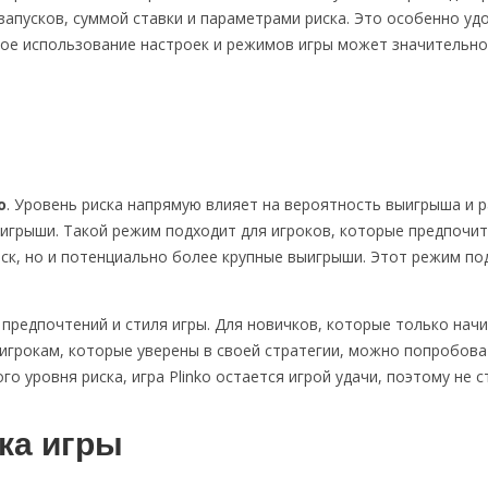
апусков, суммой ставки и параметрами риска. Это особенно уд
ое использование настроек и режимов игры может значительно 
o
. Уровень риска напрямую влияет на вероятность выигрыша и 
ыигрыши. Такой режим подходит для игроков, которые предпочи
риск, но и потенциально более крупные выигрыши. Этот режим по
редпочтений и стиля игры. Для новичков, которые только начин
игрокам, которые уверены в своей стратегии, можно попробоват
 уровня риска, игра Plinko остается игрой удачи, поэтому не 
ка игры