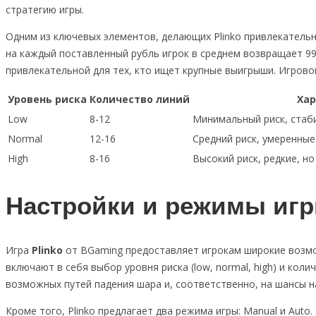
стратегию игры.
Одним из ключевых элементов, делающих Plinko привлекательно
на каждый поставленный рубль игрок в среднем возвращает 99 
привлекательной для тех, кто ищет крупные выигрыши. Игровой
Уровень риска
Количество линий
Хар
Low
8-12
Минимальный риск, стаб
Normal
12-16
Средний риск, умеренны
High
8-16
Высокий риск, редкие, н
Настройки и режимы игры
Игра
Plinko
от BGaming предоставляет игрокам широкие возмож
включают в себя выбор уровня риска (low, normal, high) и кол
возможных путей падения шара и, соответственно, на шансы н
Кроме того, Plinko предлагает два режима игры: Manual и Auto