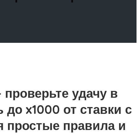
 проверьте удачу в
 до x1000 от ставки с
я простые правила и