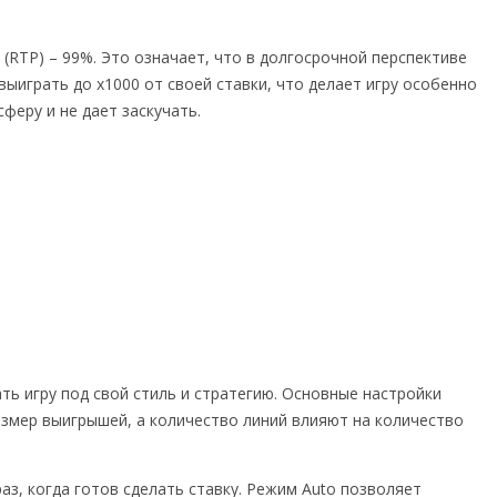
(RTP) – 99%. Это означает, что в долгосрочной перспективе
ыиграть до x1000 от своей ставки, что делает игру особенно
феру и не дает заскучать.
ь игру под свой стиль и стратегию. Основные настройки
 размер выигрышей, а количество линий влияют на количество
аз, когда готов сделать ставку. Режим Auto позволяет