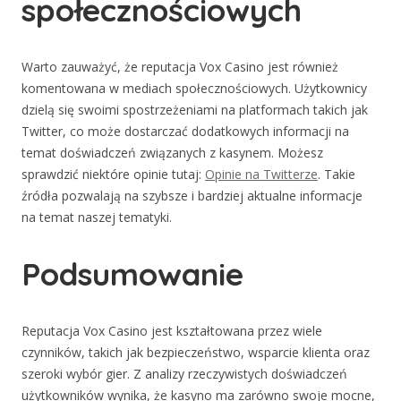
społecznościowych
Warto zauważyć, że reputacja Vox Casino jest również
komentowana w mediach społecznościowych. Użytkownicy
dzielą się swoimi spostrzeżeniami na platformach takich jak
Twitter, co może dostarczać dodatkowych informacji na
temat doświadczeń związanych z kasynem. Możesz
sprawdzić niektóre opinie tutaj:
Opinie na Twitterze
. Takie
źródła pozwalają na szybsze i bardziej aktualne informacje
na temat naszej tematyki.
Podsumowanie
Reputacja Vox Casino jest kształtowana przez wiele
czynników, takich jak bezpieczeństwo, wsparcie klienta oraz
szeroki wybór gier. Z analizy rzeczywistych doświadczeń
użytkowników wynika, że kasyno ma zarówno swoje mocne,