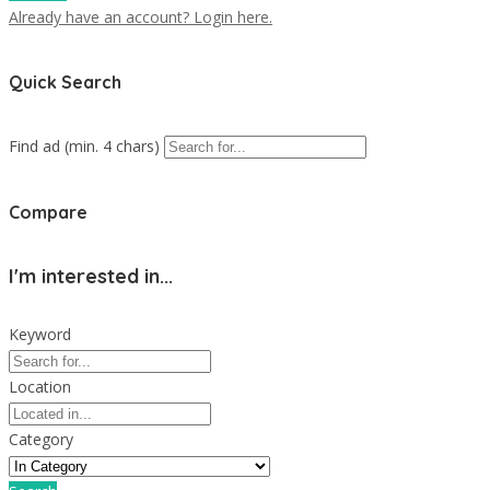
Already have an account? Login here.
Quick Search
Find ad (min. 4 chars)
Compare
I'm interested in...
Keyword
Location
Category