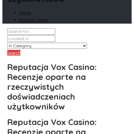
Home
Property News
Search
Reputacja Vox Casino:
Recenzje oparte na
rzeczywistych
doświadczeniach
użytkowników
Reputacja Vox Casino:
Recenzje oparte na