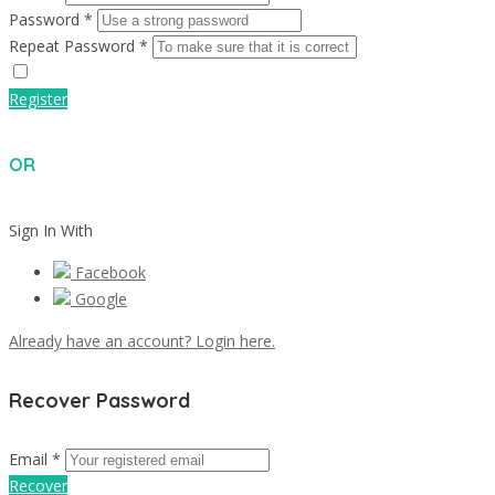
Password *
Repeat Password *
Register
OR
Sign In With
Facebook
Google
Already have an account? Login here.
Recover Password
Email *
Recover