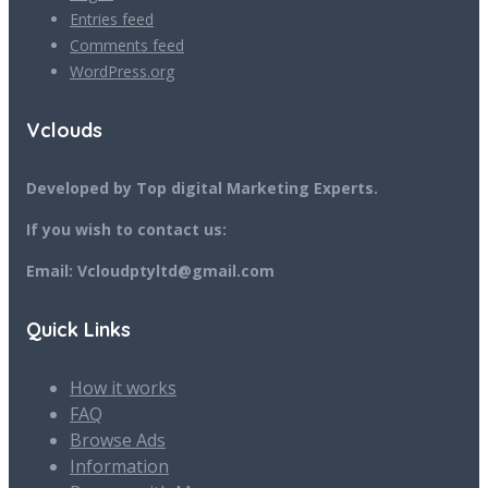
Entries feed
Comments feed
WordPress.org
Vclouds
Developed by Top digital Marketing Experts.
If you wish to contact us:
Email: Vcloudptyltd@gmail.com
Quick Links
How it works
FAQ
Browse Ads
Information