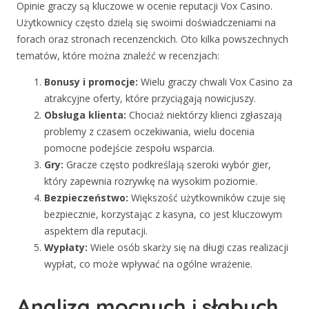
Opinie graczy są kluczowe w ocenie reputacji Vox Casino.
Użytkownicy często dzielą się swoimi doświadczeniami na
forach oraz stronach recenzenckich. Oto kilka powszechnych
tematów, które można znaleźć w recenzjach:
Bonusy i promocje:
Wielu graczy chwali Vox Casino za
atrakcyjne oferty, które przyciągają nowicjuszy.
Obsługa klienta:
Chociaż niektórzy klienci zgłaszają
problemy z czasem oczekiwania, wielu docenia
pomocne podejście zespołu wsparcia.
Gry:
Gracze często podkreślają szeroki wybór gier,
który zapewnia rozrywkę na wysokim poziomie.
Bezpieczeństwo:
Większość użytkowników czuje się
bezpiecznie, korzystając z kasyna, co jest kluczowym
aspektem dla reputacji.
Wypłaty:
Wiele osób skarży się na długi czas realizacji
wypłat, co może wpływać na ogólne wrażenie.
Analiza mocnych i słabych