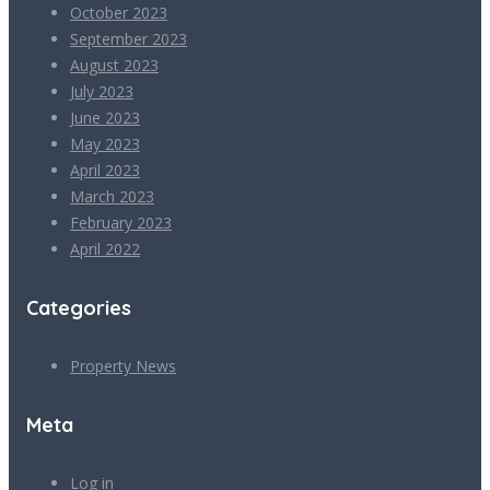
October 2023
September 2023
August 2023
July 2023
June 2023
May 2023
April 2023
March 2023
February 2023
April 2022
Categories
Property News
Meta
Log in