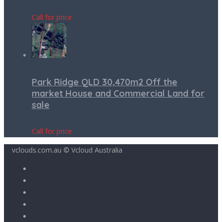
Call for price
Park Ridge QLD 30,470m2 Off the
market House and Commercial Land for
sale
Call for price
vclouds.com.au © Vcloud Australia