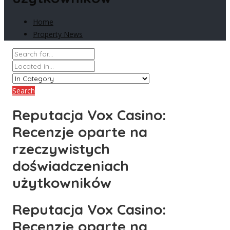
Home
Property News
Search
Reputacja Vox Casino:
Recenzje oparte na
rzeczywistych
doświadczeniach
użytkowników
Reputacja Vox Casino:
Recenzje oparte na