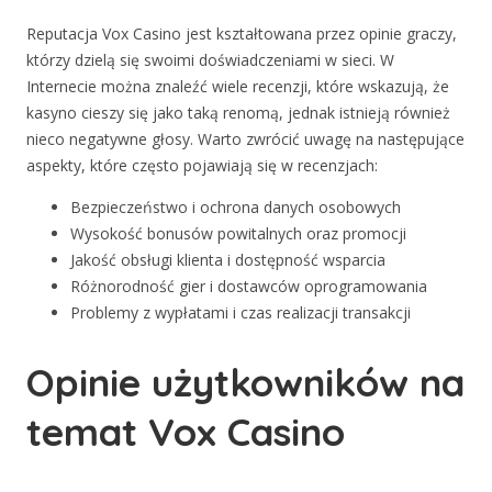
Reputacja Vox Casino jest kształtowana przez opinie graczy,
którzy dzielą się swoimi doświadczeniami w sieci. W
Internecie można znaleźć wiele recenzji, które wskazują, że
kasyno cieszy się jako taką renomą, jednak istnieją również
nieco negatywne głosy. Warto zwrócić uwagę na następujące
aspekty, które często pojawiają się w recenzjach:
Bezpieczeństwo i ochrona danych osobowych
Wysokość bonusów powitalnych oraz promocji
Jakość obsługi klienta i dostępność wsparcia
Różnorodność gier i dostawców oprogramowania
Problemy z wypłatami i czas realizacji transakcji
Opinie użytkowników na
temat Vox Casino