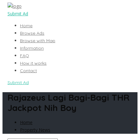
Submit Ad
Home
Browse Ads
Browse with Map
Information
FAQ
How it works
Contact
Submit Ad
Rajazeus Lagi Bagi-Bagi THR
Jackpot Nih Boy
Home
Property News