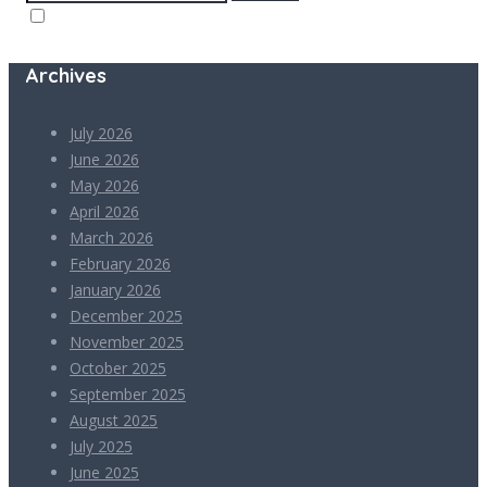
Archives
July 2026
June 2026
May 2026
April 2026
March 2026
February 2026
January 2026
December 2025
November 2025
October 2025
September 2025
August 2025
July 2025
June 2025