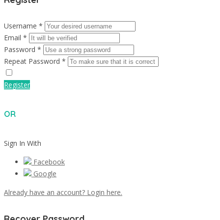
Username *
Email *
Password *
Repeat Password *
Register
OR
Sign In With
Facebook
Google
Already have an account? Login here.
Recover Password