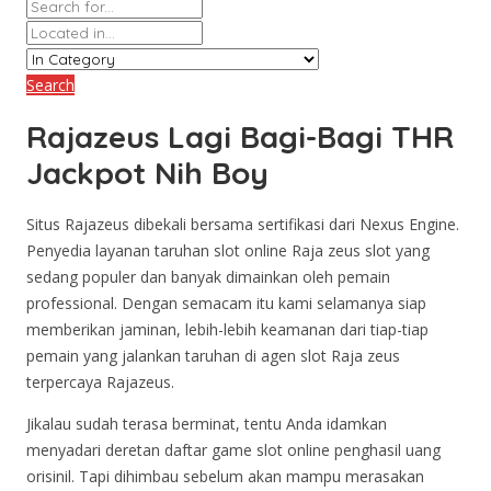
Search
Rajazeus Lagi Bagi-Bagi THR
Jackpot Nih Boy
Situs Rajazeus dibekali bersama sertifikasi dari Nexus Engine.
Penyedia layanan taruhan slot online Raja zeus slot yang
sedang populer dan banyak dimainkan oleh pemain
professional. Dengan semacam itu kami selamanya siap
memberikan jaminan, lebih-lebih keamanan dari tiap-tiap
pemain yang jalankan taruhan di agen slot Raja zeus
terpercaya Rajazeus.
Jikalau sudah terasa berminat, tentu Anda idamkan
menyadari deretan daftar game slot online penghasil uang
orisinil. Tapi dihimbau sebelum akan mampu merasakan