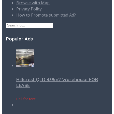
Browse with Map
Privacy Policy
How to Promote submitted Ad?
Popular Ads
Hillcrest QLD 339m2 Warehouse FOR
LEASE
Call for rent