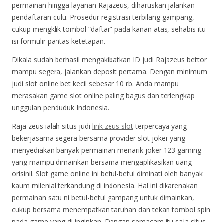
permainan hingga layanan Rajazeus, diharuskan jalankan
pendaftaran dulu. Prosedur registrasi terbilang gampang,
cukup mengklik tombol “daftar” pada kanan atas, sehabis itu
isi formulir pantas ketetapan.
Dikala sudah berhasil mengakibatkan ID judi Rajazeus bettor
mampu segera, jalankan deposit pertama. Dengan minimum
judi slot online bet kecil sebesar 10 rb. Anda mampu
merasakan game slot online paling bagus dan terlengkap
unggulan penduduk Indonesia.
Raja zeus ialah situs judi
link zeus slot
terpercaya yang
bekerjasama segera bersama provider slot joker yang
menyediakan banyak permainan menarik joker 123 gaming
yang mampu dimainkan bersama mengaplikasikan uang
orisinil. Slot game online ini betul-betul diminati oleh banyak
kaum milenial terkandung di indonesia. Hal ini dikarenakan
permainan satu ni betul-betul gampang untuk dimainkan,
cukup bersama menempatkan taruhan dan tekan tombol spin
pada game yang di inginkan. Dengan semacam itu saja situs