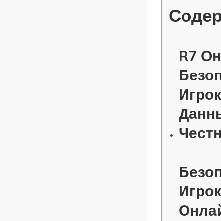
Соде
R7 Он
Безо
Игрок
Данн
Честн
Безо
Игрок
Онла