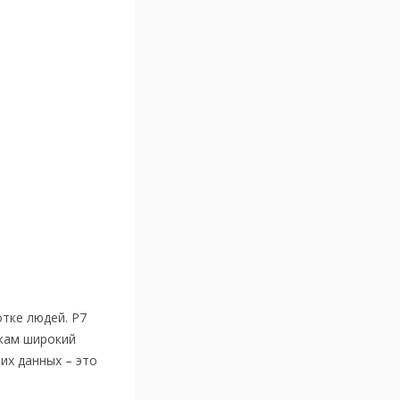
тке людей. Р7
окам широкий
их данных – это