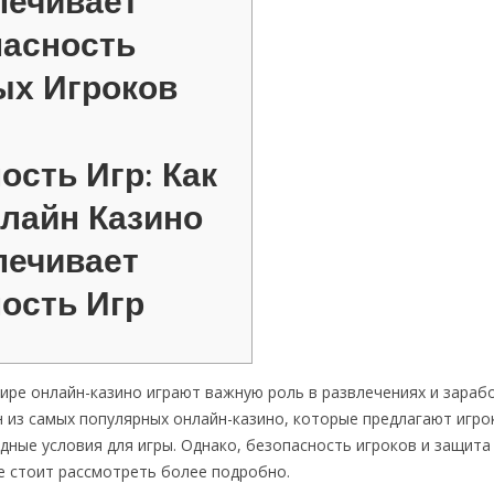
печивает
пасность
ых Игроков
ость Игр: Как
лайн Казино
печивает
ость Игр
ире онлайн-казино играют важную роль в развлечениях и зарабо
н из самых популярных онлайн-казино, которые предлагают игр
одные условия для игры. Однако, безопасность игроков и защита 
е стоит рассмотреть более подробно.