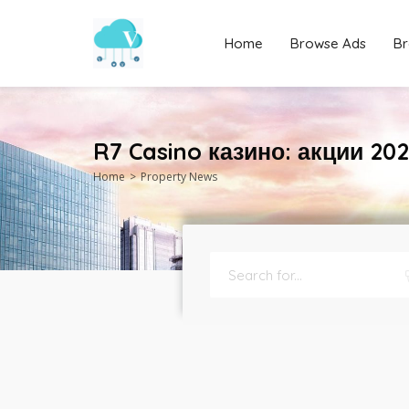
Home
Browse Ads
Br
R7 Casino казино: акции 20
Home
Property News