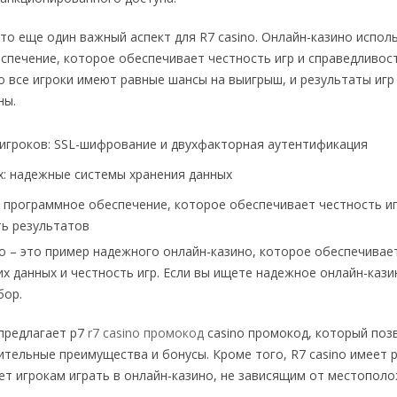
это еще один важный аспект для R7 casino. Онлайн-казино испол
спечение, которое обеспечивает честность игр и справедливост
о все игроки имеют равные шансы на выигрыш, и результаты игр
ны.
игроков: SSL-шифрование и двухфакторная аутентификация
: надежные системы хранения данных
: программное обеспечение, которое обеспечивает честность иг
ь результатов
no – это пример надежного онлайн-казино, которое обеспечивае
их данных и честность игр. Если вы ищете надежное онлайн-казин
бор.
 предлагает р7
r7 casino промокод
casino промокод, который поз
тельные преимущества и бонусы. Кроме того, R7 casino имеет р7
ет игрокам играть в онлайн-казино, не зависящим от местополо