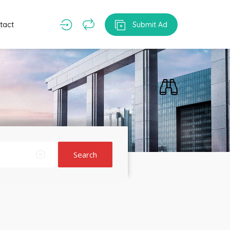
tact
Submit Ad
Search