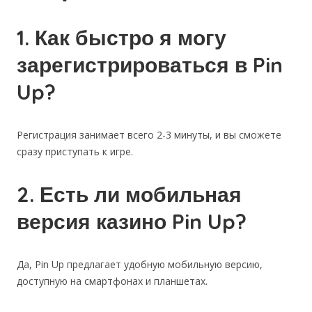
1. Как быстро я могу
зарегистрироваться в Pin
Up?
Регистрация занимает всего 2-3 минуты, и вы сможете
сразу приступать к игре.
2. Есть ли мобильная
версия казино Pin Up?
Да, Pin Up предлагает удобную мобильную версию,
доступную на смартфонах и планшетах.