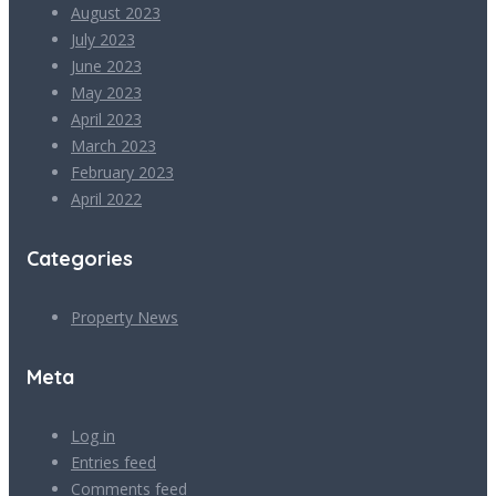
August 2023
July 2023
June 2023
May 2023
April 2023
March 2023
February 2023
April 2022
Categories
Property News
Meta
Log in
Entries feed
Comments feed