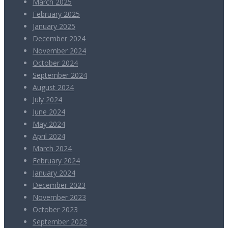
March 2025
February 2025
January 2025
December 2024
November 2024
October 2024
September 2024
August 2024
July 2024
June 2024
May 2024
April 2024
March 2024
February 2024
January 2024
December 2023
November 2023
October 2023
September 2023