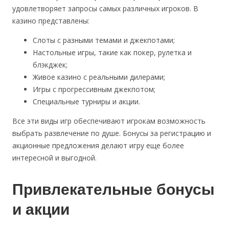
удовлетворяет запросы самых различных игроков. В
казино представлены:
Слоты с разными темами и джекпотами;
Настольные игры, такие как покер, рулетка и
блэкджек;
Живое казино с реальными дилерами;
Игры с прогрессивным джекпотом;
Специальные турниры и акции.
Все эти виды игр обеспечивают игрокам возможность
выбрать развлечение по душе. Бонусы за регистрацию и
акционные предложения делают игру еще более
интересной и выгодной.
Привлекательные бонусы
и акции