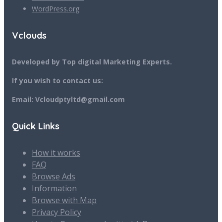
WordPress.org
Vclouds
Developed by Top digital Marketing Experts.
If you wish to contact us:
Email: Vcloudptyltd@gmail.com
Quick Links
How it works
FAQ
Browse Ads
Information
Browse with Map
Privacy Policy