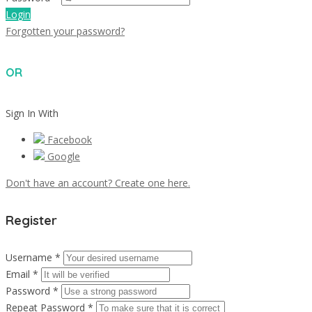
Login
Forgotten your password?
OR
Sign In With
Facebook
Google
Don't have an account? Create one here.
Register
Username *
Email *
Password *
Repeat Password *