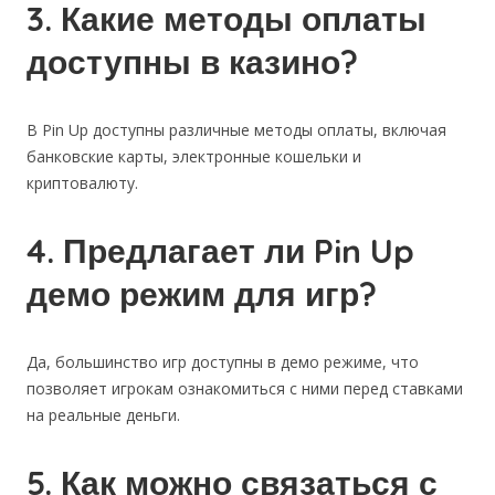
3. Какие методы оплаты
доступны в казино?
В Pin Up доступны различные методы оплаты, включая
банковские карты, электронные кошельки и
криптовалюту.
4. Предлагает ли Pin Up
демо режим для игр?
Да, большинство игр доступны в демо режиме, что
позволяет игрокам ознакомиться с ними перед ставками
на реальные деньги.
5. Как можно связаться с