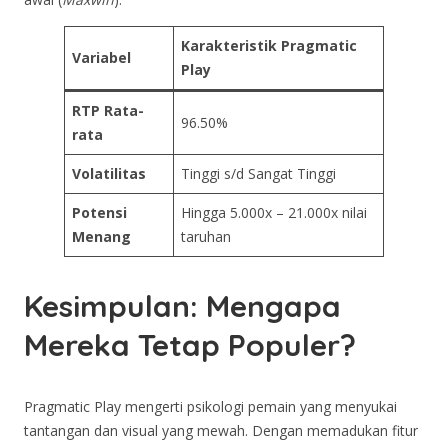
Karakteristik Pragmatic
Variabel
Play
RTP Rata-
96.50%
rata
Volatilitas
Tinggi s/d Sangat Tinggi
Potensi
Hingga 5.000x – 21.000x nilai
Menang
taruhan
Kesimpulan: Mengapa
Mereka Tetap Populer?
Pragmatic Play mengerti psikologi pemain yang menyukai
tantangan dan visual yang mewah. Dengan memadukan fitur