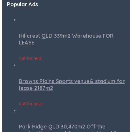
Popular Ads
Hillcrest QLD 339m2 Warehouse FOR
LEASE
Call for rent
Browns Plains Sports venue& stadium for
lease 2187m2
Call for price
Park Ridge QLD 30,470m2 Off the