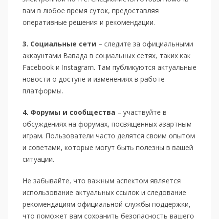
вам в любое время суток, предоставляя
оперативные решения и рекомендации.
3. Социальные сети
– следите за официальными
аккаунтами Вавада в социальных сетях, таких как
Facebook и Instagram. Там публикуются актуальные
новости о доступе и изменениях в работе
платформы.
4. Форумы и сообщества
– участвуйте в
обсуждениях на форумах, посвященных азартным
играм. Пользователи часто делятся своим опытом
и советами, которые могут быть полезны в вашей
ситуации.
Не забывайте, что важным аспектом является
использование актуальных ссылок и следование
рекомендациям официальной службы поддержки,
что поможет вам сохранить безопасность вашего