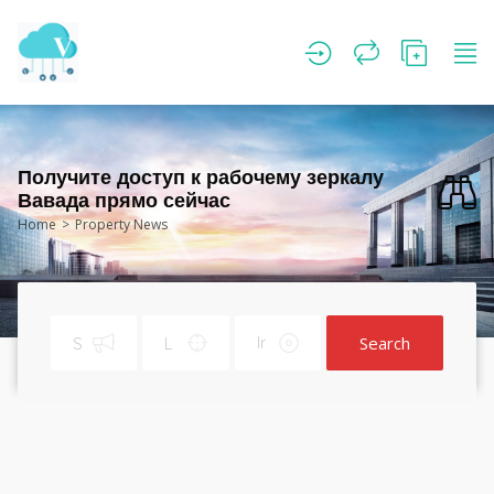
Получите доступ к рабочему зеркалу
Вавада прямо сейчас
Home
Property News
Search