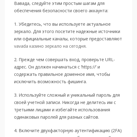
Вавада, следуйте этим простым шагам для
обеспечения безопасности своего аккаунта:
1. Убедитесь, что вы используете актуальное
зеркало. Для этого посетите надежные источники
или официальные каналы, которые предоставляют
vavada казино зеркало на сегодня
.
2. Прежде чем совершать вход, проверьте URL-
адрес. Он должен начинаться с ‘https://’ и
содержать правильное доменное имя, чтобы
исключить возможность фишинга.
3. Используйте сложный и уникальный пароль для
своей учетной записи. Никогда не делитесь им с
третьими лицами и избегайте использования
одинаковых паролей для разных сайтов.
4. Включите двухфакторную аутентификацию (2FA)