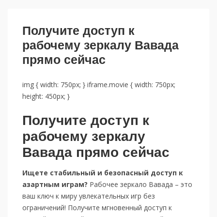
Получите доступ к
рабочему зеркалу Вавада
прямо сейчас
img { width: 750px; } iframe.movie { width: 750px;
height: 450px; }
Получите доступ к
рабочему зеркалу
Вавада прямо сейчас
Ищете стабильный и безопасный доступ к
азартным играм?
Рабочее зеркало Вавада – это
ваш ключ к миру увлекательных игр без
ограничений! Получите мгновенный доступ к