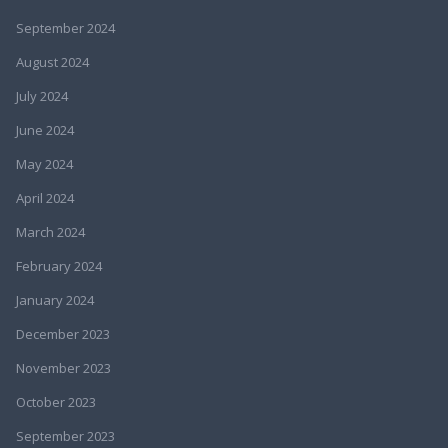
September 2024
August 2024
July 2024
June 2024
May 2024
April 2024
March 2024
February 2024
January 2024
December 2023
November 2023
October 2023
September 2023