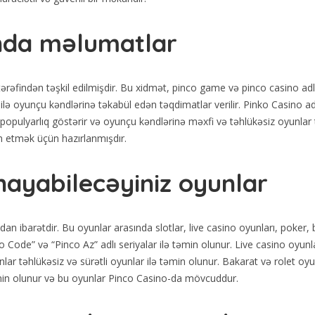
ında məlumatlar
rəfindən təşkil edilmişdir. Bu xidmət, pinco game və pinco casino adl
lə oyunçu kəndlərinə təkabül edən təqdimatlar verilir. Pinko Casino adı 
opulyarlıq göstərir və oyunçu kəndlərinə məxfi və təhlükəsiz oyunlar
m etmək üçün hazırlanmışdır.
nayabilecəyiniz oyunlar
n ibarətdir. Bu oyunlar arasında slotlar, live casino oyunları, poker, 
Code” və “Pinco Az” adlı seriyalar ilə təmin olunur. Live casino oyunlar
ar təhlükəsiz və sürətli oyunlar ilə təmin olunur. Bakarat və rolet oy
əmin olunur və bu oyunlar Pinco Casino-da mövcuddur.