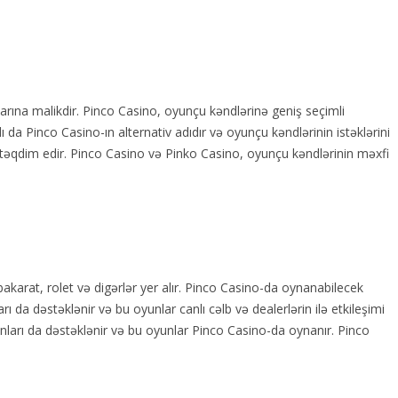
arına malikdir. Pinco Casino, oyunçu kəndlərinə geniş seçimli
da Pinco Casino-ın alternativ adıdır və oyunçu kəndlərinin istəklərini
 təqdim edir. Pinco Casino və Pinko Casino, oyunçu kəndlərinin məxfi
bakarat, rolet və digərlər yer alır. Pinco Casino-da oynanabilecek
ı da dəstəklənir və bu oyunlar canlı cəlb və dealerlərin ilə etkileşimi
unları da dəstəklənir və bu oyunlar Pinco Casino-da oynanır. Pinco