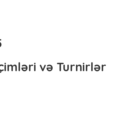
5
mləri və Turnirlər