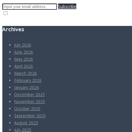
Subscribe
Archives
July 2026
June 2026
May 2026
April 2026
March 2026
February 2026
January 2026
December 2025
November 2025
October 2025
September 2025
August 2025
July 2025