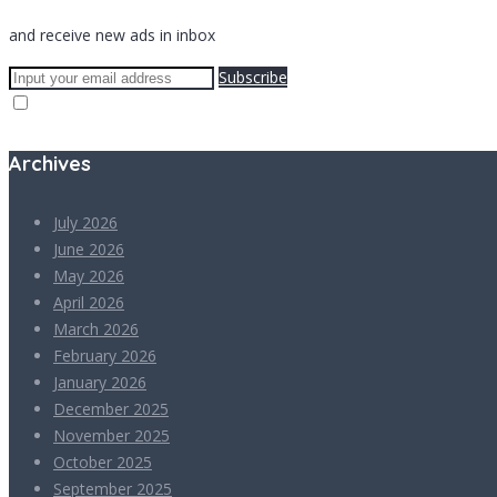
and receive new ads in inbox
Subscribe
Archives
July 2026
June 2026
May 2026
April 2026
March 2026
February 2026
January 2026
December 2025
November 2025
October 2025
September 2025