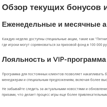
Обзор текущих бонусов и 
Еженедельные и месячные а
Каждую неделю доступны специальные акции, такие как “Пятни
где игроки могут соревноваться за призовой фонд в 100 000 р
Лояльность и VIP-программа
Программа для постоянных клиентов позволяет накапливать б
менеджерам и специальным предложениям, включая более высо
Не забывайте следить за актуальными новостями и обновлени
призами, что делает процесс игры еще более привлекательным