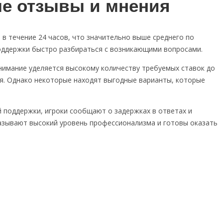
ные отзывы и мнения
 в течение 24 часов, что значительно выше среднего по
оддержки быстро разбираться с возникающими вопросами.
имание уделяется высокому количеству требуемых ставок до
я. Однако некоторые находят выгодные варианты, которые
 поддержки, игроки сообщают о задержках в ответах и
казывают высокий уровень профессионализма и готовы оказать