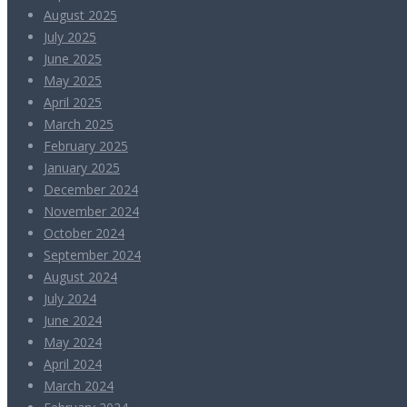
August 2025
July 2025
June 2025
May 2025
April 2025
March 2025
February 2025
January 2025
December 2024
November 2024
October 2024
September 2024
August 2024
July 2024
June 2024
May 2024
April 2024
March 2024