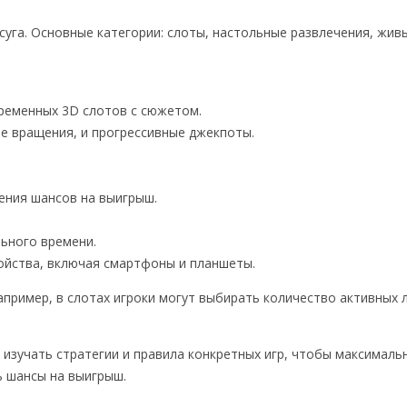
уга. Основные категории: слоты, настольные развлечения, живы
ременных 3D слотов с сюжетом.
е вращения, и прогрессивные джекпоты.
шения шансов на выигрыш.
ьного времени.
ойства, включая смартфоны и планшеты.
ример, в слотах игроки могут выбирать количество активных лин
 изучать стратегии и правила конкретных игр, чтобы максимал
ь шансы на выигрыш.