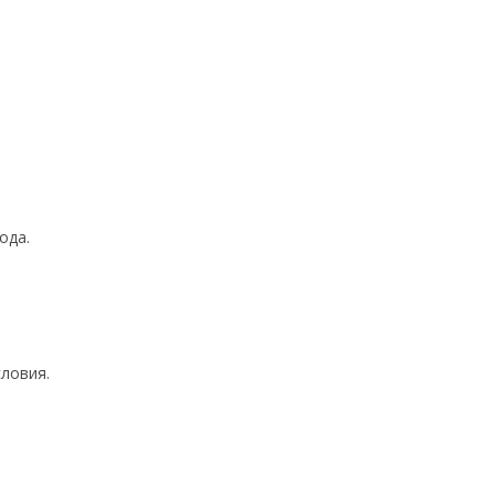
ода.
ловия.