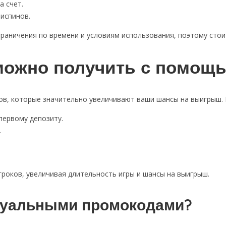
а счет.
испинов.
раничения по времени и условиям использования, поэтому стои
 можно получить с помощ
в, которые значительно увеличивают ваши шансы на выигрыш. 
первому депозиту.
.
гроков, увеличивая длительность игры и шансы на выигрыш.
ктуальными промокодами?