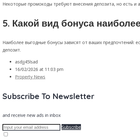
Некоторые промокоды требуют внесения депозита, но есть и 
5. Какой вид бонуса наиболе
Наиболее выгодные бонусы зависят от ваших предпочтений: ес
депозит.
asdjj45lsad
16/02/2026 at 11:03 pm
Property News
Subscribe To Newsletter
and receive new ads in inbox
Subscribe