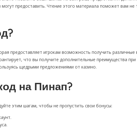
могут предоставить. Чтение этого материала поможет вам не т
од?
орая предоставляет игрокам возможность получить различные в
рантирует, что вы получите дополнительные преимущества при 
 пользуясь щедрыми предложениями от казино.
код на Пинап?
уйте этим шагам, чтобы не пропустить свои бонусы:
каунт.
уса.