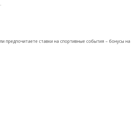
.
ли предпочитаете ставки на спортивные события – бонусы на