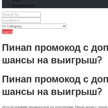
Property News
Search
Пинап промокод с до
шансы на выигрыш?
Пинап промокод с до
шансы на выигрыш?
Использование промокодов на платформе Пинап может значите