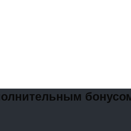
полнительным бонусом