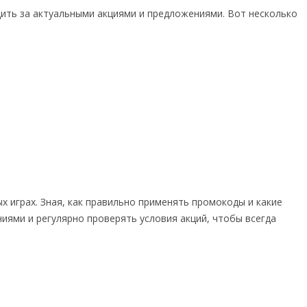
ить за актуальными акциями и предложениями. Вот несколько
 играх. Зная, как правильно применять промокоды и какие
иями и регулярно проверять условия акций, чтобы всегда