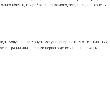
олько понять, как работать с промокодами, но и даст советы
иды бонусов. Эти бонусы могут варьироваться от бесплатных
регистрации или внесении первого депозита. Это важный