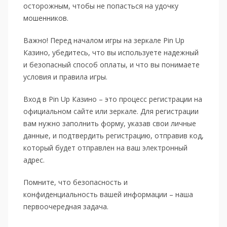
осторожным, чтобы не попасться на удочку
мошенников.
Важно! Перед началом игры на зеркале Pin Up
Казино, убедитесь, что вы используете надежный
и безопасный способ оплаты, и что вы понимаете
условия и правила игры.
Вход в Pin Up Казино – это процесс регистрации на
официальном сайте или зеркале. Для регистрации
вам нужно заполнить форму, указав свои личные
данные, и подтвердить регистрацию, отправив код,
который будет отправлен на ваш электронный
адрес.
Помните, что безопасность и
конфиденциальность вашей информации – наша
первоочередная задача.