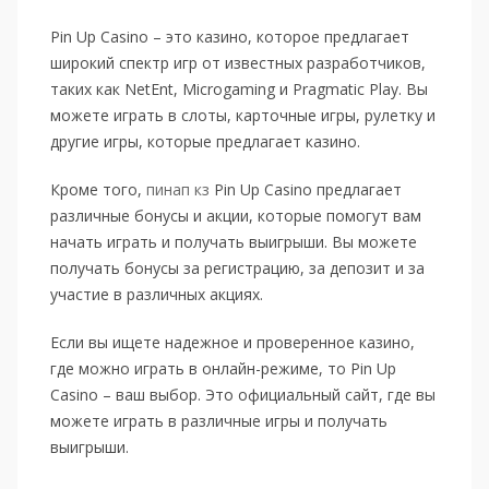
Pin Up Casino – это казино, которое предлагает
широкий спектр игр от известных разработчиков,
таких как NetEnt, Microgaming и Pragmatic Play. Вы
можете играть в слоты, карточные игры, рулетку и
другие игры, которые предлагает казино.
Кроме того,
пинап кз
Pin Up Casino предлагает
различные бонусы и акции, которые помогут вам
начать играть и получать выигрыши. Вы можете
получать бонусы за регистрацию, за депозит и за
участие в различных акциях.
Если вы ищете надежное и проверенное казино,
где можно играть в онлайн-режиме, то Pin Up
Casino – ваш выбор. Это официальный сайт, где вы
можете играть в различные игры и получать
выигрыши.