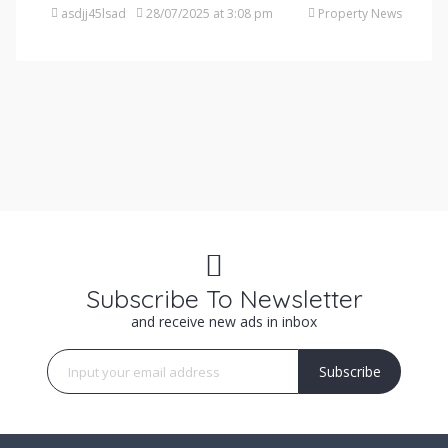
asdjj45lsad
28/07/2025 at 3:08 pm
Property News
Subscribe To Newsletter
and receive new ads in inbox
Subscribe