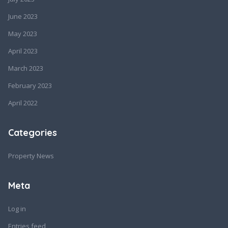
June 2023
May 2023
April 2023
March 2023
February 2023
April 2022
Categories
Property News
Meta
Log in
Entries feed