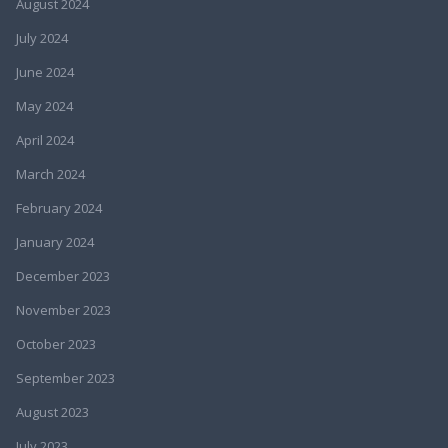
August 2024
July 2024
June 2024
May 2024
April 2024
March 2024
February 2024
January 2024
December 2023
November 2023
October 2023
September 2023
August 2023
July 2023