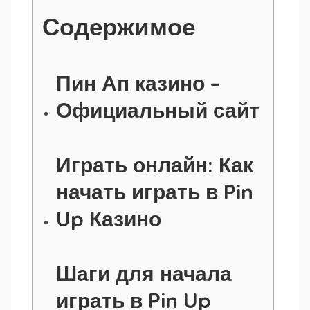
Содержимое
Пин Ап казино –
Официальный сайт
Играть онлайн: Как
начать играть в Pin
Up Казино
Шаги для начала
играть в Pin Up