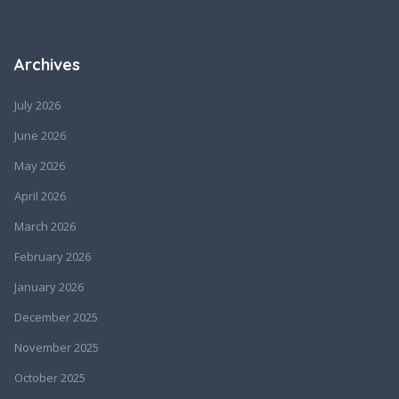
Archives
July 2026
June 2026
May 2026
April 2026
March 2026
February 2026
January 2026
December 2025
November 2025
October 2025