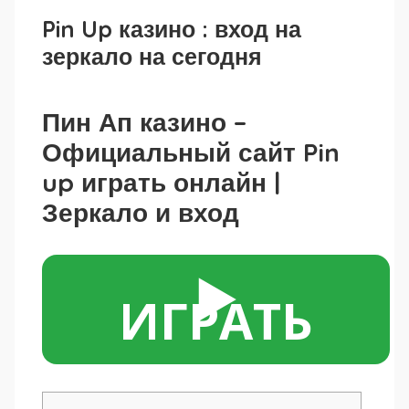
Pin Up казино : вход на
зеркало на сегодня
Пин Ап казино –
Официальный сайт Pin
up играть онлайн |
Зеркало и вход
▶️
ИГРАТЬ