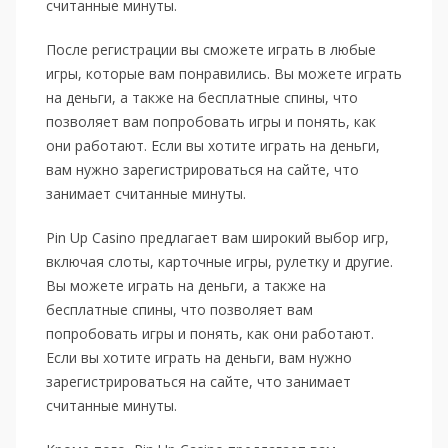
считанные минуты.
После регистрации вы сможете играть в любые
игры, которые вам понравились. Вы можете играть
на деньги, а также на бесплатные спины, что
позволяет вам попробовать игры и понять, как
они работают. Если вы хотите играть на деньги,
вам нужно зарегистрироваться на сайте, что
занимает считанные минуты.
Pin Up Casino предлагает вам широкий выбор игр,
включая слоты, карточные игры, рулетку и другие.
Вы можете играть на деньги, а также на
бесплатные спины, что позволяет вам
попробовать игры и понять, как они работают.
Если вы хотите играть на деньги, вам нужно
зарегистрироваться на сайте, что занимает
считанные минуты.