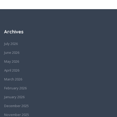
Archives
July 2026
June 2026
May 2026
April 2026
March 2026
February 2026
January 2026
December 2025
November 2025