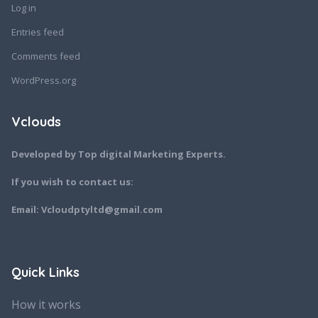
Log in
Entries feed
Comments feed
WordPress.org
Vclouds
Developed by Top digital Marketing Experts.
If you wish to contact us:
Email: Vcloudptyltd@gmail.com
Quick Links
How it works