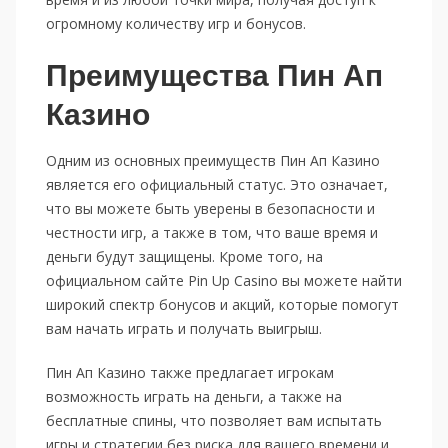
огромному количеству игр и бонусов.
Преимущества Пин Ап
Казино
Одним из основных преимуществ Пин Ап Казино
является его официальный статус. Это означает,
что вы можете быть уверены в безопасности и
честности игр, а также в том, что ваше время и
деньги будут защищены. Кроме того, на
официальном сайте Pin Up Casino вы можете найти
широкий спектр бонусов и акций, которые помогут
вам начать играть и получать выигрыш.
Пин Ап Казино также предлагает игрокам
возможность играть на деньги, а также на
бесплатные спины, что позволяет вам испытать
игры и стратегии без риска для вашего времени и