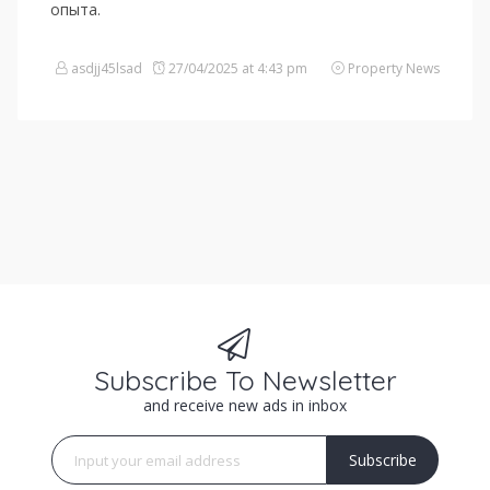
опыта.
asdjj45lsad
27/04/2025 at 4:43 pm
Property News
Subscribe To Newsletter
and receive new ads in inbox
Subscribe