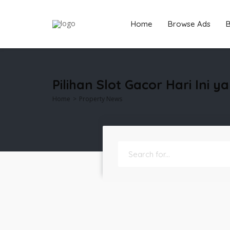
Home
Browse Ads
B
Pilihan Slot Gacor Hari Ini
Home
Property News