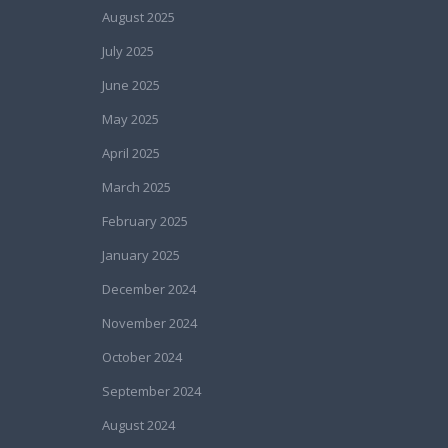
August 2025
July 2025
June 2025
May 2025
April 2025
March 2025
February 2025
January 2025
December 2024
November 2024
October 2024
September 2024
August 2024