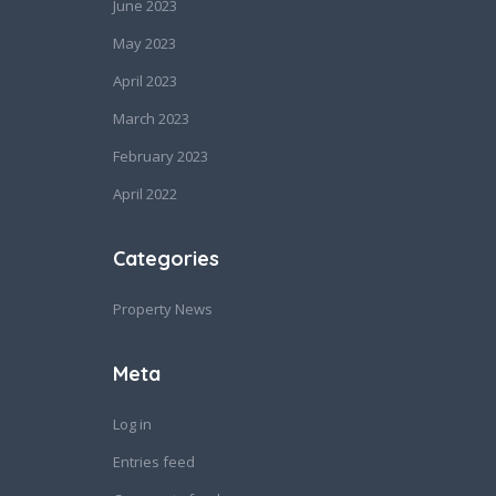
June 2023
May 2023
April 2023
March 2023
February 2023
April 2022
Categories
Property News
Meta
Log in
Entries feed