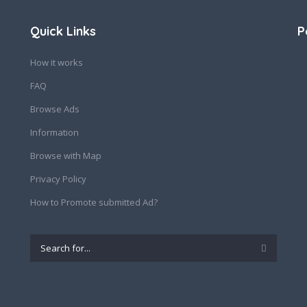
Quick Links
P
How it works
FAQ
Browse Ads
Information
Browse with Map
Privacy Policy
How to Promote submitted Ad?