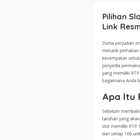
Pilihan S
Link Resm
Dunia perjudian o
menarik perhatian 
kesempatan untuk
penyedia permaina
yang memiliki RTP 
bagaimana Anda bi
Apa Itu
Sebelum membahas 
taruhan yang akan
slot memiliki RTP
dari setiap 100 u