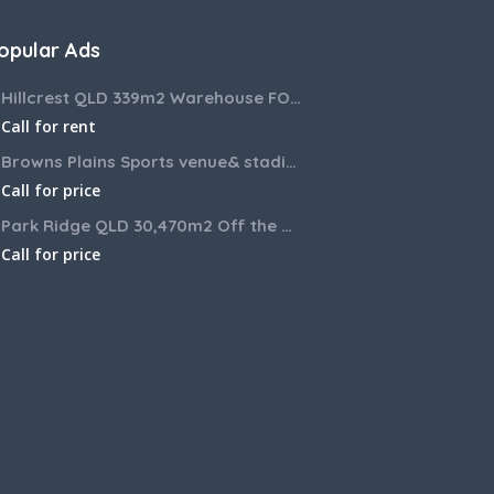
opular Ads
Hillcrest QLD 339m2 Warehouse FOR LEASE
Call for rent
Browns Plains Sports venue& stadium for lease 2187m2
Call for price
Park Ridge QLD 30,470m2 Off the market House and Commercial Land for sale
Call for price