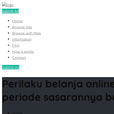
Submit Ad
Home
Browse Ads
Browse with Map
Information
FAQ
How it works
Contact
Submit Ad
Perilaku belanja onl
periode sasarannya 
Home