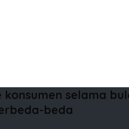
ine konsumen selama b
berbeda-beda