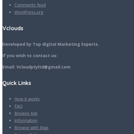
Comments feed
WordPress.org
Vclouds
Developed by Top digital Marketing Experts.
If you wish to contact us:
Email: Vcloudptyltd@gmail.com
Quick Links
How it works
FAQ
Browse Ads
Information
Browse with Map