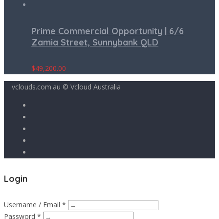
Prime Commercial Opportunity | 6/6
Zamia Street, Sunnybank QLD
$
49,200.00
vclouds.com.au © Vcloud Australia
Login
Username / Email *
Password *