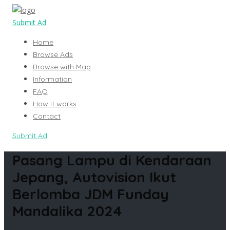
Submit Ad
Home
Browse Ads
Browse with Map
Information
FAQ
How it works
Contact
Submit Ad
Pasang Lampu di Kendaraan
Jepang, Autovision Ikut
Berlomba JDM Funday
Mandalika 2024