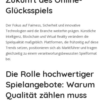
Glücksspiels
Der Fokus auf Fairness, Sicherheit und innovative
Technologien wird die Branche weiterhin prägen. Künstliche
Intelligenz, Blockchain und Virtual Reality verändern die
Spielqualität maßgeblich. Plattformen, die frühzeitig auf diese
Trends setzen, positionieren sich als Marktführer und tragen
gleichzeitig zu einem verantwortungsbewussten Spielformat
bei.
Die Rolle hochwertiger
Spielangebote: Warum
Qualität zählen muss