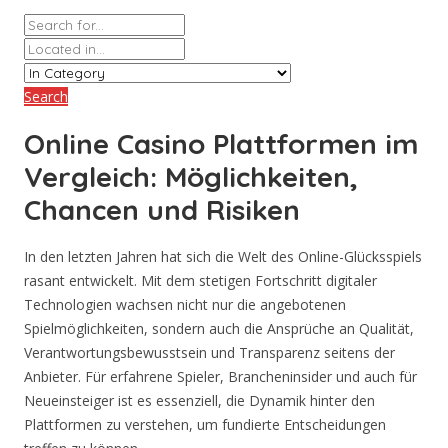
Search
Online Casino Plattformen im
Vergleich: Möglichkeiten,
Chancen und Risiken
In den letzten Jahren hat sich die Welt des Online-Glücksspiels
rasant entwickelt. Mit dem stetigen Fortschritt digitaler
Technologien wachsen nicht nur die angebotenen
Spielmöglichkeiten, sondern auch die Ansprüche an Qualität,
Verantwortungsbewusstsein und Transparenz seitens der
Anbieter. Für erfahrene Spieler, Brancheninsider und auch für
Neueinsteiger ist es essenziell, die Dynamik hinter den
Plattformen zu verstehen, um fundierte Entscheidungen