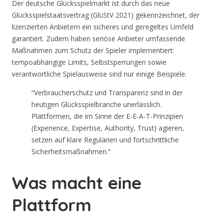
Der deutsche Glücksspielmarkt ist durch das neue
Glücksspielstaatsvertrag (GlüStV 2021) gekennzeichnet, der
lizenzierten Anbietern ein sicheres und geregeltes Umfeld
garantiert. Zudem haben seriöse Anbieter umfassende
Maßnahmen zum Schutz der Spieler implementiert:
tempoabhängige Limits, Selbstsperrungen sowie
verantwortliche Spielausweise sind nur einige Beispiele.
“Verbraucherschutz und Transparenz sind in der
heutigen Glücksspielbranche unerlässlich.
Plattformen, die im Sinne der E-E-A-T-Prinzipien
(Experience, Expertise, Authority, Trust) agieren,
setzen auf klare Regularien und fortschrittliche
Sicherheitsmaßnahmen.”
Was macht eine
Plattform