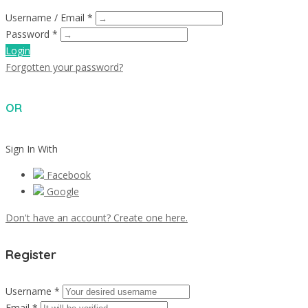
Username / Email *
Password *
Login
Forgotten your password?
OR
Sign In With
Facebook
Google
Don't have an account? Create one here.
Register
Username *
Email *