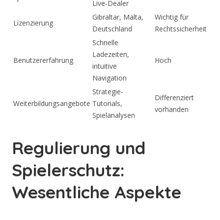
Live-Dealer
Gibraltar, Malta,
Wichtig für
Lizenzierung
Deutschland
Rechtssicherheit
Schnelle
Ladezeiten,
Benutzererfahrung
Hoch
intuitive
Navigation
Strategie-
Differenziert
Weiterbildungsangebote
Tutorials,
vorhanden
Spielanalysen
Regulierung und
Spielerschutz:
Wesentliche Aspekte