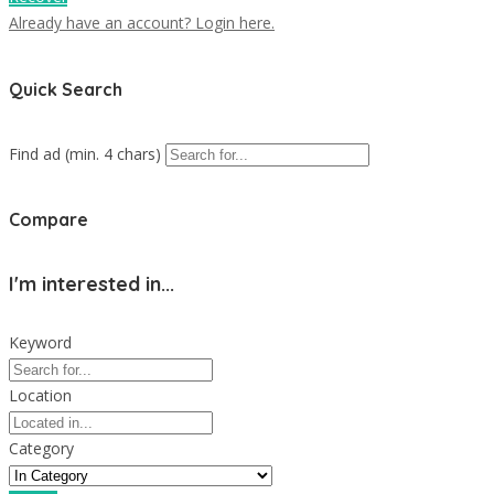
Already have an account? Login here.
Quick Search
Find ad (min. 4 chars)
Compare
I'm interested in...
Keyword
Location
Category