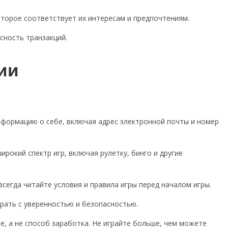
оторое соответствует их интересам и предпочтениям.
сность транзакций.
ии
информацию о себе, включая адрес электронной почты и номер
рокий спектр игр, включая рулетку, бинго и другие
всегда читайте условия и правила игры перед началом игры.
грать с уверенностью и безопасностью.
е, а не способ заработка. Не играйте больше, чем можете