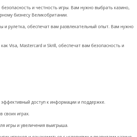
безопасность и честность игры. Вам нужно выбрать казино,
орному бизнесу Великобритании.
ры и рулетка, обеспечат вам развлекательный опыт. Вам нужно
 Visa, Mastercard и Skrill, обеспечат вам безопасность и
и эффективный доступ к информации и поддержке.
 своих играх.
ля игры и увеличения выигрыша.
гих игроков и ознакомиться с условиями и правилами казино,