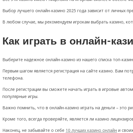
Выбор лучшего онлайн-казино 2025 года зависит от личных пр
В любом случае, мы рекомендуем игрокам выбрать казино, кот
Как играть в онлайн-каз
Выберите надежное онлайн-казино из нашего списка топ-казин
Первым шагом является регистрация на сайте казино. Вам пот
телефона.
После регистрации вы сможете начать играть в игровые автома
популярные игры.
Важно помнить, что в онлайн-казино играть на деньги – это ри
Кроме того, всегда проверяйте, является ли казино лицензир
Наконец, не забывайте о себе
10 лучших казино онлайн
и своих