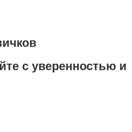
вичков
йте с уверенностью и