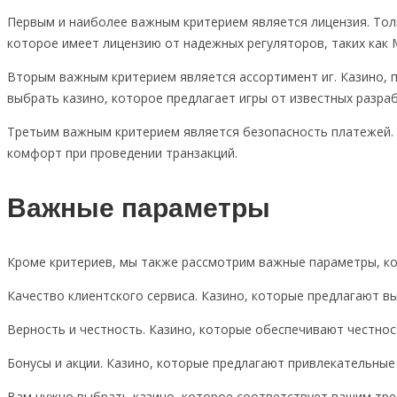
Первым и наиболее важным критерием является лицензия. Тол
которое имеет лицензию от надежных регуляторов, таких как 
Вторым важным критерием является ассортимент иг. Казино, п
выбрать казино, которое предлагает игры от известных разрабо
Третьим важным критерием является безопасность платежей. Каз
комфорт при проведении транзакций.
Важные параметры
Кроме критериев, мы также рассмотрим важные параметры, ко
Качество клиентского сервиса. Казино, которые предлагают в
Верность и честность. Казино, которые обеспечивают честност
Бонусы и акции. Казино, которые предлагают привлекательные
Вам нужно выбрать казино, которое соответствует вашим тре