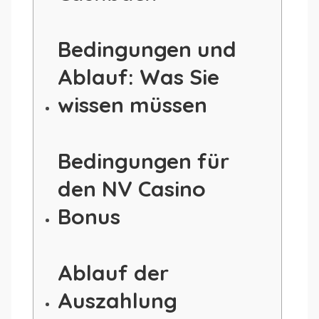
Bedingungen und
Ablauf: Was Sie
wissen müssen
Bedingungen für
den NV Casino
Bonus
Ablauf der
Auszahlung