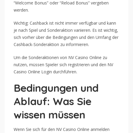
“Welcome Bonus” oder “Reload Bonus” vergeben
werden.
Wichtig: Cashback ist nicht immer verfügbar und kann
je nach Spiel und Sonderaktion variieren. Es ist wichtig,
sich vorher über die Bedingungen und den Umfang der
Cashback-Sonderaktion zu informieren.
Um die Sonderaktionen von NV Casino Online zu
nutzen, müssen Spieler sich registrieren und den NV
Casino Online Login durchführen.
Bedingungen und
Ablauf: Was Sie
wissen müssen
Wenn Sie sich für den NV Casino Online anmelden