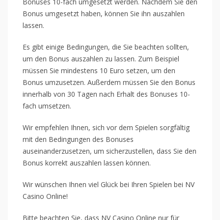
Bonuses 10-fach umgesetzt werden. Nachdem Sie den
Bonus umgesetzt haben, können Sie ihn auszahlen
lassen.
Es gibt einige Bedingungen, die Sie beachten sollten,
um den Bonus auszahlen zu lassen. Zum Beispiel
müssen Sie mindestens 10 Euro setzen, um den
Bonus umzusetzen. Außerdem müssen Sie den Bonus
innerhalb von 30 Tagen nach Erhalt des Bonuses 10-
fach umsetzen.
Wir empfehlen Ihnen, sich vor dem Spielen sorgfältig
mit den Bedingungen des Bonuses
auseinanderzusetzen, um sicherzustellen, dass Sie den
Bonus korrekt auszahlen lassen können.
Wir wünschen Ihnen viel Glück bei Ihren Spielen bei NV
Casino Online!
Bitte beachten Sie, dass NV Casino Online nur für