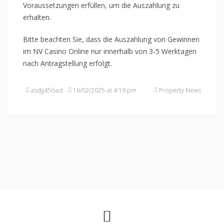
Voraussetzungen erfüllen, um die Auszahlung zu
erhalten.
Bitte beachten Sie, dass die Auszahlung von Gewinnen
im NV Casino Online nur innerhalb von 3-5 Werktagen
nach Antragstellung erfolgt.
asdjj45lsad
16/02/2025 at 4:19 pm
Property News