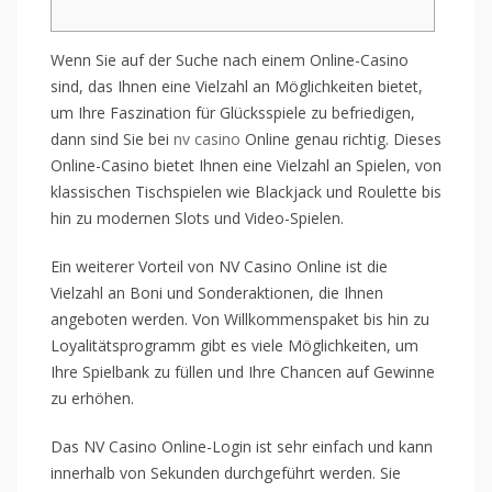
Wenn Sie auf der Suche nach einem Online-Casino
sind, das Ihnen eine Vielzahl an Möglichkeiten bietet,
um Ihre Faszination für Glücksspiele zu befriedigen,
dann sind Sie bei
nv casino
Online genau richtig. Dieses
Online-Casino bietet Ihnen eine Vielzahl an Spielen, von
klassischen Tischspielen wie Blackjack und Roulette bis
hin zu modernen Slots und Video-Spielen.
Ein weiterer Vorteil von NV Casino Online ist die
Vielzahl an Boni und Sonderaktionen, die Ihnen
angeboten werden. Von Willkommenspaket bis hin zu
Loyalitätsprogramm gibt es viele Möglichkeiten, um
Ihre Spielbank zu füllen und Ihre Chancen auf Gewinne
zu erhöhen.
Das NV Casino Online-Login ist sehr einfach und kann
innerhalb von Sekunden durchgeführt werden. Sie