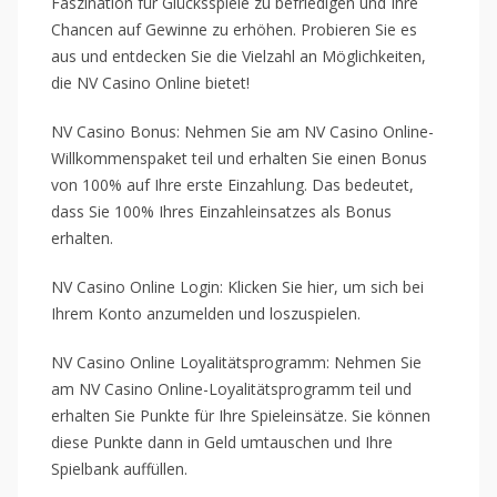
Faszination für Glücksspiele zu befriedigen und Ihre
Chancen auf Gewinne zu erhöhen. Probieren Sie es
aus und entdecken Sie die Vielzahl an Möglichkeiten,
die NV Casino Online bietet!
NV Casino Bonus: Nehmen Sie am NV Casino Online-
Willkommenspaket teil und erhalten Sie einen Bonus
von 100% auf Ihre erste Einzahlung. Das bedeutet,
dass Sie 100% Ihres Einzahleinsatzes als Bonus
erhalten.
NV Casino Online Login: Klicken Sie hier, um sich bei
Ihrem Konto anzumelden und loszuspielen.
NV Casino Online Loyalitätsprogramm: Nehmen Sie
am NV Casino Online-Loyalitätsprogramm teil und
erhalten Sie Punkte für Ihre Spieleinsätze. Sie können
diese Punkte dann in Geld umtauschen und Ihre
Spielbank auffüllen.