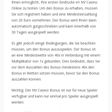
Ihnen ermöglicht, Ihre ersten Eindrücke im NV Casino
Online zu testen. Um den Bonus zu erhalten, müssen
Sie sich registriert haben und eine Mindesteinzahlung
von 20 Euro vornehmen. Der Bonus wird Ihnen dann
automatisch gutgeschrieben und kann innerhalb von
30 Tagen ausgespielt werden.
Es gibt jedoch einige Bedingungen, die Sie beachten
müssen, um den Bonus auszuspielen. Der Bonus ist
an eine Mindestwette von 40x in Verbindung mit einem
Multiplikator von 1x gebunden. Dies bedeutet, dass Sie
vor dem Auszahlen des Bonus mindestens 40x den
Bonus in Wetten setzen müssen, bevor Sie den Bonus
auszahlen können.
Wichtig: Der NV Casino Bonus ist nur für neue Spieler
verfügbar und kann nur einmal pro Spieler ausgespielt
werden.