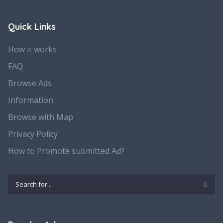
Quick Links
How it works
FAQ
Browse Ads
Information
Browse with Map
Privacy Policy
How to Promote submitted Ad?