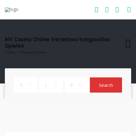
NV Casino Online Verantwortungsvolles
Spielen
Home
Property News
Search