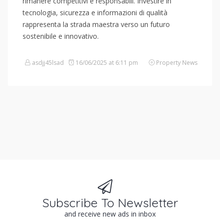
rimanere competitivi e responsabili. Investire in
tecnologia, sicurezza e informazioni di qualità
rappresenta la strada maestra verso un futuro
sostenibile e innovativo.
asdjj45lsad
16/06/2025 at 6:11 pm
Property News
Subscribe To Newsletter
and receive new ads in inbox