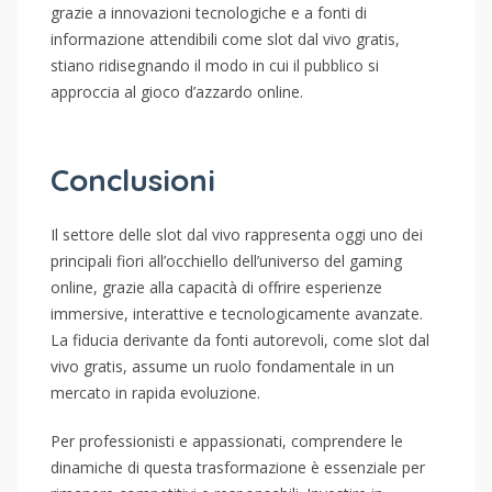
grazie a innovazioni tecnologiche e a fonti di
informazione attendibili come slot dal vivo gratis,
stiano ridisegnando il modo in cui il pubblico si
approccia al gioco d’azzardo online.
Conclusioni
Il settore delle slot dal vivo rappresenta oggi uno dei
principali fiori all’occhiello dell’universo del gaming
online, grazie alla capacità di offrire esperienze
immersive, interattive e tecnologicamente avanzate.
La fiducia derivante da fonti autorevoli, come slot dal
vivo gratis, assume un ruolo fondamentale in un
mercato in rapida evoluzione.
Per professionisti e appassionati, comprendere le
dinamiche di questa trasformazione è essenziale per