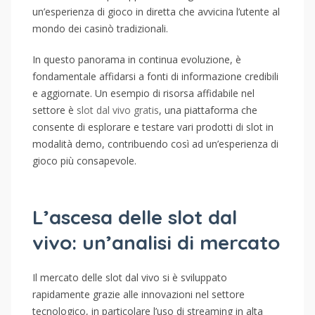
un’esperienza di gioco in diretta che avvicina l’utente al
mondo dei casinò tradizionali.
In questo panorama in continua evoluzione, è
fondamentale affidarsi a fonti di informazione credibili
e aggiornate. Un esempio di risorsa affidabile nel
settore è
slot dal vivo gratis
, una piattaforma che
consente di esplorare e testare vari prodotti di slot in
modalità demo, contribuendo così ad un’esperienza di
gioco più consapevole.
L’ascesa delle slot dal
vivo: un’analisi di mercato
Il mercato delle slot dal vivo si è sviluppato
rapidamente grazie alle innovazioni nel settore
tecnologico, in particolare l’uso di streaming in alta