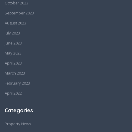
October 2023
September 2023
August 2023
July 2023
June 2023
May 2023
April 2023
March 2023
February 2023
April 2022
Categories
Property News