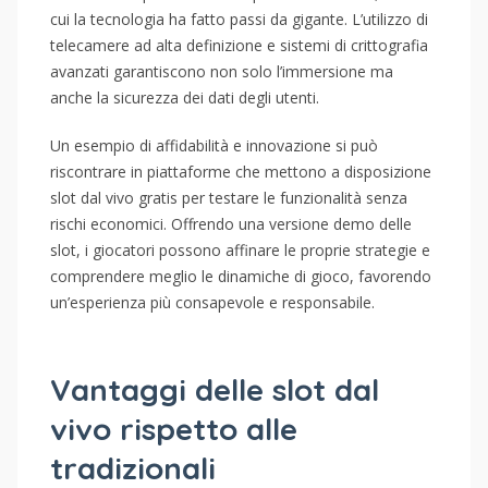
cui la tecnologia ha fatto passi da gigante. L’utilizzo di
telecamere ad alta definizione e sistemi di crittografia
avanzati garantiscono non solo l’immersione ma
anche la sicurezza dei dati degli utenti.
Un esempio di affidabilità e innovazione si può
riscontrare in piattaforme che mettono a disposizione
slot dal vivo gratis per testare le funzionalità senza
rischi economici. Offrendo una versione demo delle
slot, i giocatori possono affinare le proprie strategie e
comprendere meglio le dinamiche di gioco, favorendo
un’esperienza più consapevole e responsabile.
Vantaggi delle slot dal
vivo rispetto alle
tradizionali