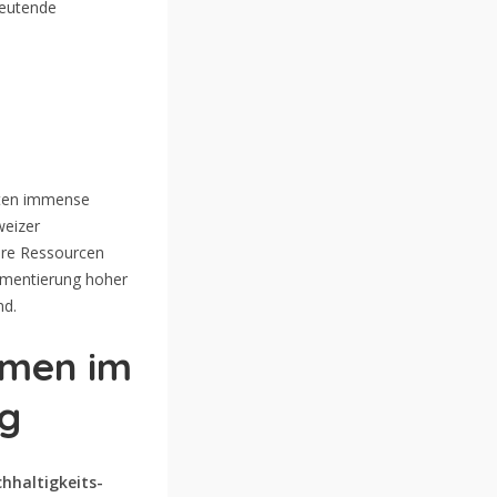
deutende
ieten immense
weizer
bare Ressourcen
lementierung hoher
nd.
hmen im
ng
hhaltigkeits-