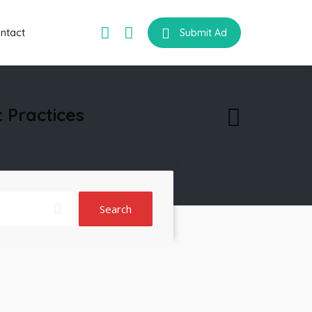
ntact
Submit Ad
 Practices
Search