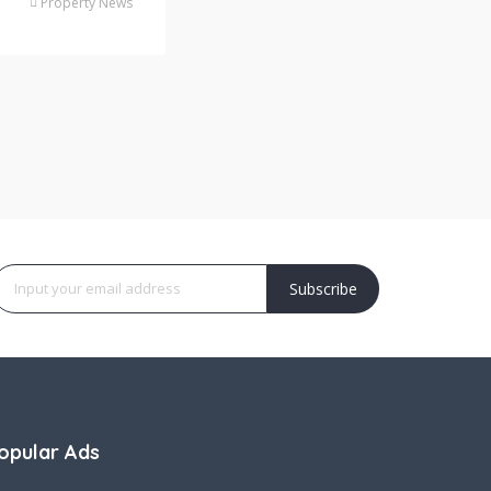
Property News
Subscribe
opular Ads