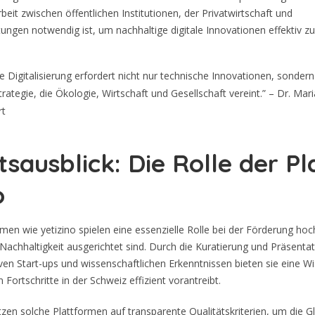
t zwischen öffentlichen Institutionen, der Privatwirtschaft und
ungen notwendig ist, um nachhaltige digitale Innovationen effektiv zu 
e Digitalisierung erfordert nicht nur technische Innovationen, sonder
trategie, die Ökologie, Wirtschaft und Gesellschaft vereint.” – Dr. Maria
rt
sausblick: Die Rolle der P
o
rmen wie yetizino spielen eine essenzielle Rolle bei der Förderung hoch
Nachhaltigkeit ausgerichtet sind. Durch die Kuratierung und Präsenta
iven Start-ups und wissenschaftlichen Erkenntnissen bieten sie eine W
n Fortschritte in der Schweiz effizient vorantreibt.
zen solche Plattformen auf transparente Qualitätskriterien, um die G