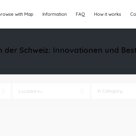
rowse with Map
Information
FAQ
How it works
Co
in der Schweiz: Innovationen und Best