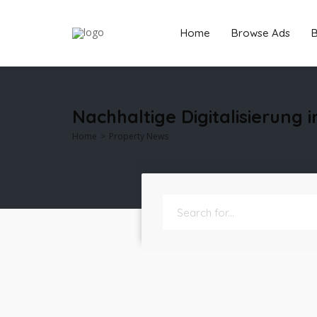
Home
Browse Ads
B
Nachhaltige Digitalisierung 
Home
Property News