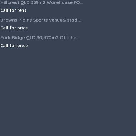
Hillcrest QLD 339m2 Warehouse FOR LEASE
Call for rent
Browns Plains Sports venue& stadium for lease 2187m2
Call for price
Park Ridge QLD 30,470m2 Off the market House and Commercial Land for sale
Call for price