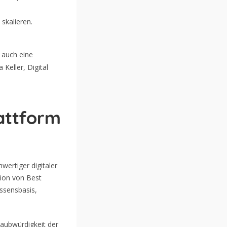
skalieren.
n auch eine
 Keller, Digital
lattform
wertiger digitaler
tion von Best
issensbasis,
laubwürdigkeit der