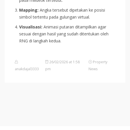
pada milidetik tersebut.
Mapping:
Angka tersebut dipetakan ke posisi
simbol tertentu pada gulungan virtual.
Visualisasi:
Animasi putaran ditampilkan agar
sesuai dengan hasil yang sudah ditentukan oleh
RNG di langkah kedua.
26/02/2026 at 1:58
Property
anakdajal3333
pm
News