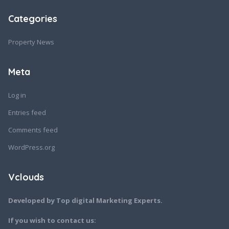
Categories
Property News
Meta
Log in
Entries feed
Comments feed
WordPress.org
Vclouds
Developed by Top digital Marketing Experts.
If you wish to contact us: