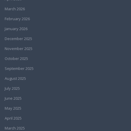
March 2026
February 2026
January 2026
December 2025
November 2025
October 2025
September 2025
August 2025
July 2025
June 2025
May 2025
April 2025
March 2025