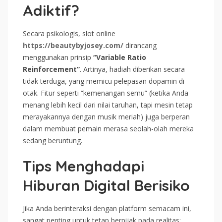
Adiktif?
Secara psikologis, slot online
https://beautybyjosey.com/
dirancang
menggunakan prinsip
“Variable Ratio
Reinforcement”
. Artinya, hadiah diberikan secara
tidak terduga, yang memicu pelepasan dopamin di
otak. Fitur seperti “kemenangan semu” (ketika Anda
menang lebih kecil dari nilai taruhan, tapi mesin tetap
merayakannya dengan musik meriah) juga berperan
dalam membuat pemain merasa seolah-olah mereka
sedang beruntung.
Tips Menghadapi
Hiburan Digital Berisiko
Jika Anda berinteraksi dengan platform semacam ini,
sangat penting untuk tetap berpijak pada realitas: