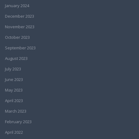
January 2024
December 2023
November 2023
October 2023
September 2023
August 2023
July 2023
June 2023
May 2023
April 2023
March 2023
February 2023
April 2022