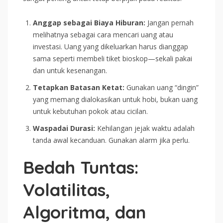
Anggap sebagai Biaya Hiburan:
Jangan pernah
melihatnya sebagai cara mencari uang atau
investasi. Uang yang dikeluarkan harus dianggap
sama seperti membeli tiket bioskop—sekali pakai
dan untuk kesenangan.
Tetapkan Batasan Ketat:
Gunakan uang “dingin”
yang memang dialokasikan untuk hobi, bukan uang
untuk kebutuhan pokok atau cicilan.
Waspadai Durasi:
Kehilangan jejak waktu adalah
tanda awal kecanduan. Gunakan alarm jika perlu.
Bedah Tuntas:
Volatilitas,
Algoritma, dan