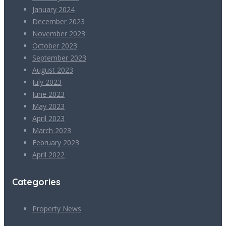
January 2024
December 2023
November 2023
October 2023
September 2023
August 2023
July 2023
June 2023
May 2023
April 2023
March 2023
February 2023
April 2022
Categories
Property News