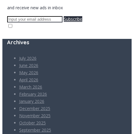
and receive new ads in inbox
Subscribe
Archives
July 2026
June 2026
May 2026
April 2026
March 2026
February 2026
January 2026
December 2025
November 2025
October 2025
September 2025