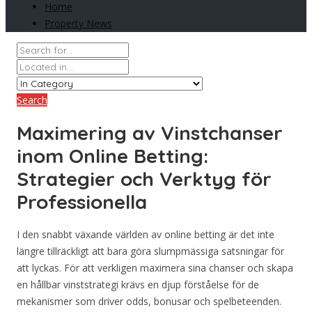
Home
Property News
Search
Maximering av Vinstchanser
inom Online Betting:
Strategier och Verktyg för
Professionella
I den snabbt växande världen av online betting är det inte
längre tillräckligt att bara göra slumpmässiga satsningar för
att lyckas. För att verkligen maximera sina chanser och skapa
en hållbar vinststrategi krävs en djup förståelse för de
mekanismer som driver odds, bonusar och spelbeteenden.