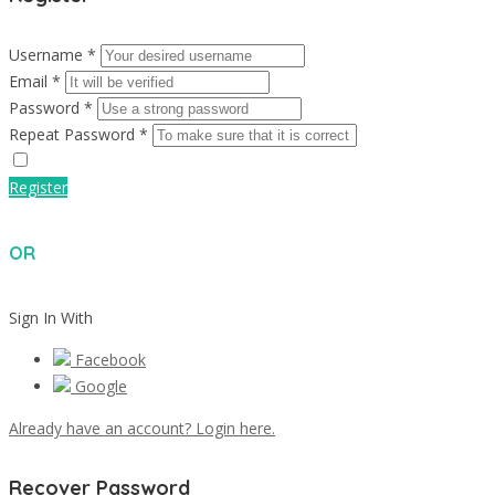
Username *
Email *
Password *
Repeat Password *
Register
OR
Sign In With
Facebook
Google
Already have an account? Login here.
Recover Password