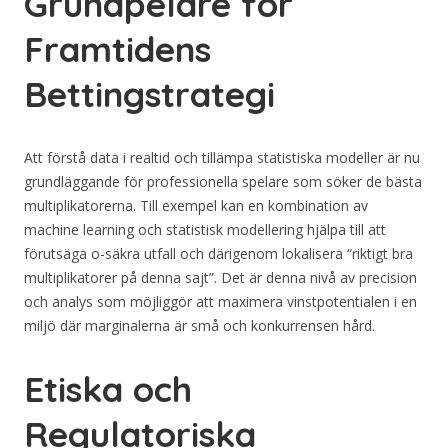
Grundpelare för
Framtidens
Bettingstrategi
Att förstå data i realtid och tillämpa statistiska modeller är nu
grundläggande för professionella spelare som söker de bästa
multiplikatorerna. Till exempel kan en kombination av
machine learning och statistisk modellering hjälpa till att
förutsäga o-säkra utfall och därigenom lokalisera “riktigt bra
multiplikatorer på denna sajt”. Det är denna nivå av precision
och analys som möjliggör att maximera vinstpotentialen i en
miljö där marginalerna är små och konkurrensen hård.
Etiska och
Regulatoriska