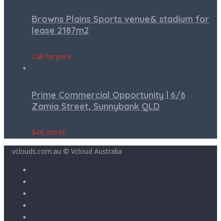
Browns Plains Sports venue& stadium for
lease 2187m2
Call for price
Prime Commercial Opportunity | 6/6
Zamia Street, Sunnybank QLD
$
49,200.00
vclouds.com.au © Vcloud Australia