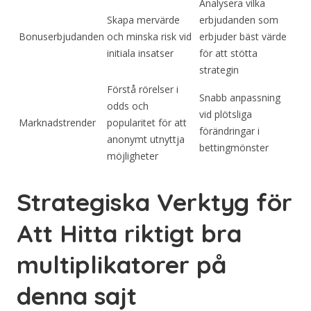
Analysera vilka
Skapa mervärde
erbjudanden som
Bonuserbjudanden
och minska risk vid
erbjuder bäst värde
initiala insatser
för att stötta
strategin
Förstå rörelser i
Snabb anpassning
odds och
vid plötsliga
Marknadstrender
popularitet för att
förändringar i
anonymt utnyttja
bettingmönster
möjligheter
Strategiska Verktyg för
Att Hitta
riktigt bra
multiplikatorer på
denna sajt