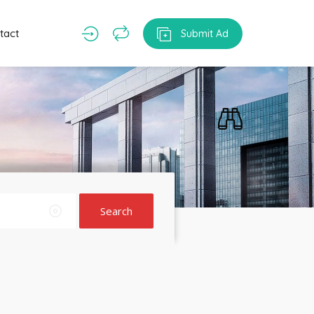
tact
Submit Ad
Search