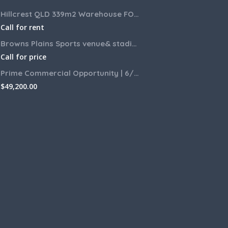
Hillcrest QLD 339m2 Warehouse FOR LEASE
Call for rent
Browns Plains Sports venue& stadium for lease 2187m2
Call for price
Prime Commercial Opportunity | 6/6 Zamia Street, Sunnybank QLD
$
49,200.00