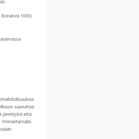
iin
ss Bonanza 1000)
ainasemassa
omahdollisuuksia.
llisuus saavuttaa
 jännitystä että
a. Ymmärtämällä
ksiaan