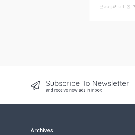
asdjj45lsad
17
Subscribe To Newsletter
and receive new ads in inbox
Archives