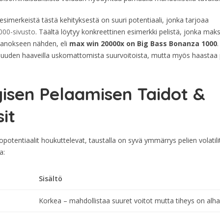
esimerkeistä tästä kehityksestä on suuri potentiaali, jonka tarjoaa
000-sivusto
. Täältä löytyy konkreettinen esimerkki pelistä, jonka mak
panokseen nähden, eli
max win 20000x on Big Bass Bonanza 1000
isuuden haaveilla uskomattomista suurvoitoista, mutta myös haastaa p
gisen Pelaamisen Taidot &
it
opotentiaalit houkuttelevat, taustalla on syvä ymmärrys pelien volatili
a:
Sisältö
Korkea – mahdollistaa suuret voitot mutta tiheys on alh