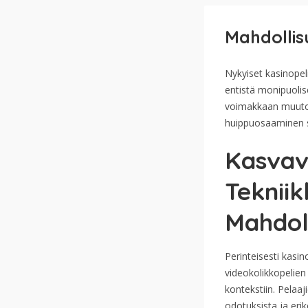
Mahdollis
Nykyiset kasinopel
entistä monipuolis
voimakkaan muutok
huippuosaaminen se
Kasvav
Teknii
Mahdol
Perinteisesti kasin
videokolikkopelien 
kontekstiin. Pelaa
odotuksista ja eri