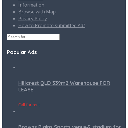
Information
Browse with Map
Privacy Policy
How to Promote submitted Ad?
Popular Ads
Hillcrest QLD 339m2 Warehouse FOR
LEASE
Call for rent
Browns Plains Sports venue& stadium for