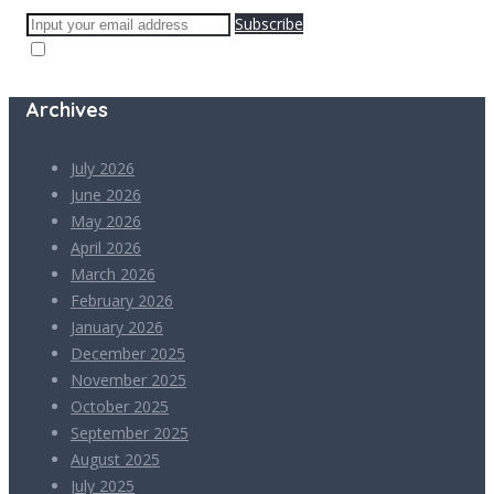
Subscribe
Archives
July 2026
June 2026
May 2026
April 2026
March 2026
February 2026
January 2026
December 2025
November 2025
October 2025
September 2025
August 2025
July 2025