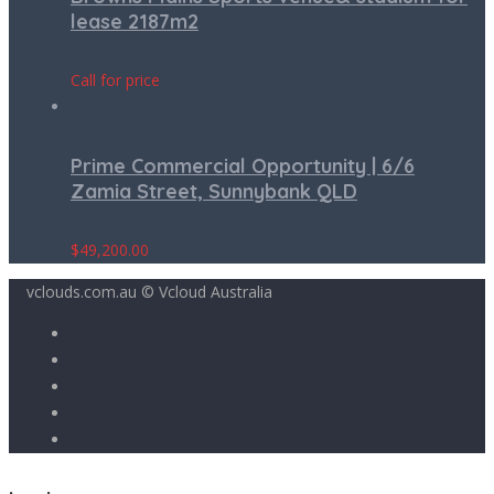
lease 2187m2
Call for price
Prime Commercial Opportunity | 6/6
Zamia Street, Sunnybank QLD
$
49,200.00
vclouds.com.au © Vcloud Australia