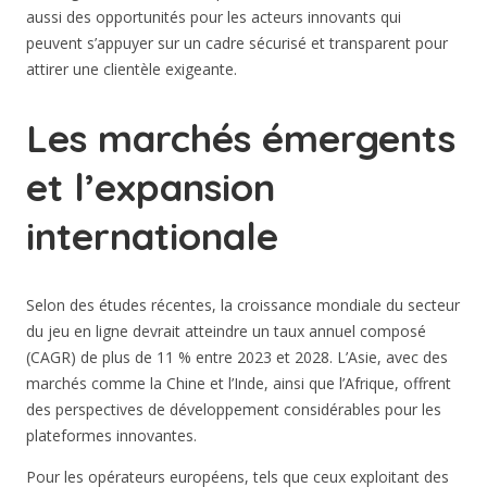
aussi des opportunités pour les acteurs innovants qui
peuvent s’appuyer sur un cadre sécurisé et transparent pour
attirer une clientèle exigeante.
Les marchés émergents
et l’expansion
internationale
Selon des études récentes, la croissance mondiale du secteur
du jeu en ligne devrait atteindre un taux annuel composé
(CAGR) de plus de 11 % entre 2023 et 2028. L’Asie, avec des
marchés comme la Chine et l’Inde, ainsi que l’Afrique, offrent
des perspectives de développement considérables pour les
plateformes innovantes.
Pour les opérateurs européens, tels que ceux exploitant des