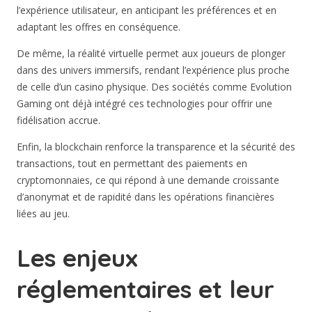
l’expérience utilisateur, en anticipant les préférences et en
adaptant les offres en conséquence.
De même, la réalité virtuelle permet aux joueurs de plonger
dans des univers immersifs, rendant l’expérience plus proche
de celle d’un casino physique. Des sociétés comme Evolution
Gaming ont déjà intégré ces technologies pour offrir une
fidélisation accrue.
Enfin, la blockchain renforce la transparence et la sécurité des
transactions, tout en permettant des paiements en
cryptomonnaies, ce qui répond à une demande croissante
d’anonymat et de rapidité dans les opérations financières
liées au jeu.
Les enjeux
réglementaires et leur