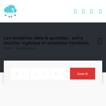
Les amulettes dans le quotidien : entre
bouclier mythique et amulettes familiales
Home
Property News
Search