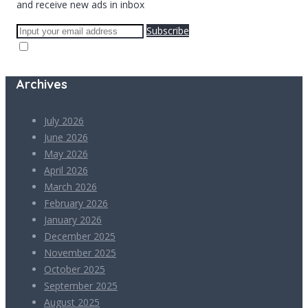
and receive new ads in inbox
Subscribe
Archives
July 2026
June 2026
May 2026
April 2026
March 2026
February 2026
January 2026
December 2025
November 2025
October 2025
September 2025
August 2025