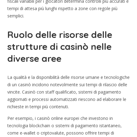
fiscali variabili per i giocatori determina controlli più accurati e
tempi di attesa più lunghi rispetto a zone con regole più
semplici.
Ruolo delle risorse delle
strutture di casinò nelle
diverse aree
La qualità e la disponibilità delle risorse umane e tecnologiche
di un casinò incidono notevolmente sui tempi di rilascio delle
vincite. Casinò con staff qualificato, sistemi di pagamento
aggiornati e processi automatizzati riescono ad elaborare le
richieste in tempi più contenuti.
Per esempio, i casinò online europei che investono in
tecnologia blockchain o sistemi di pagamento istantaneo,
come e-wallet o criptovalute, possono offrire tempi di