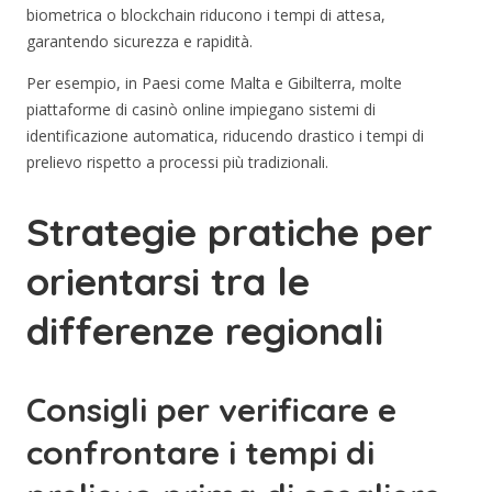
biometrica o blockchain riducono i tempi di attesa,
garantendo sicurezza e rapidità.
Per esempio, in Paesi come Malta e Gibilterra, molte
piattaforme di casinò online impiegano sistemi di
identificazione automatica, riducendo drastico i tempi di
prelievo rispetto a processi più tradizionali.
Strategie pratiche per
orientarsi tra le
differenze regionali
Consigli per verificare e
confrontare i tempi di