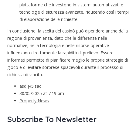
piattaforme che investono in sistemi automatizzati e
tecnologie di sicurezza avanzate, riducendo così i tempi
di elaborazione delle richieste.
In conclusione, la scelta del casinò può dipendere anche dalla
regione di provenienza, dato che le differenze nelle
normative, nella tecnologia e nelle risorse operative
influenzano direttamente la rapidità di prelievo. Essere
informati permette di pianificare meglio le proprie strategie di
gioco e di evitare sorprese spiacevoli durante il processo di
richiesta di vincita.
asdjj45lsad
30/05/2025 at 7:19 pm
Property News
Subscribe To Newsletter