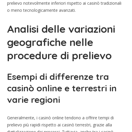
prelievo notevolmente inferiori rispetto ai casinò tradizionali
o meno tecnologicamente avanzati.
Analisi delle variazioni
geografiche nelle
procedure di prelievo
Esempi di differenze tra
casinò online e terrestri in
varie regioni
Generalmente, i casinò online tendono a offrire tempi di
prelievo più rapidi rispetto ai casinò terrestri, grazie alla
digitalizzazione dei processi. Tuttavia, anche tra i casinò