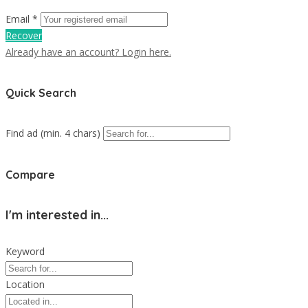
Email *
Recover
Already have an account? Login here.
Quick Search
Find ad (min. 4 chars)
Compare
I'm interested in...
Keyword
Location