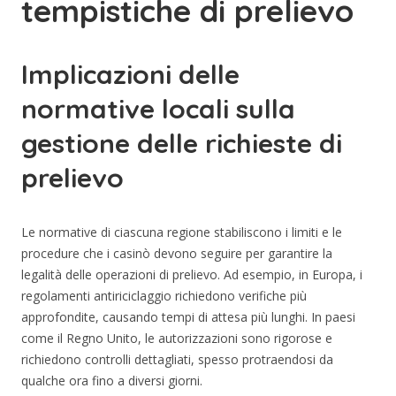
tempistiche di prelievo
Implicazioni delle
normative locali sulla
gestione delle richieste di
prelievo
Le normative di ciascuna regione stabiliscono i limiti e le
procedure che i casinò devono seguire per garantire la
legalità delle operazioni di prelievo. Ad esempio, in Europa, i
regolamenti antiriciclaggio richiedono verifiche più
approfondite, causando tempi di attesa più lunghi. In paesi
come il Regno Unito, le autorizzazioni sono rigorose e
richiedono controlli dettagliati, spesso protraendosi da
qualche ora fino a diversi giorni.