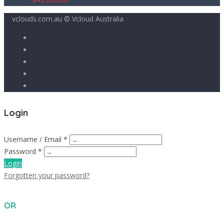
vclouds.com.au © Vcloud Australia
Login
Username / Email *
Password *
Login
Forgotten your password?
OR