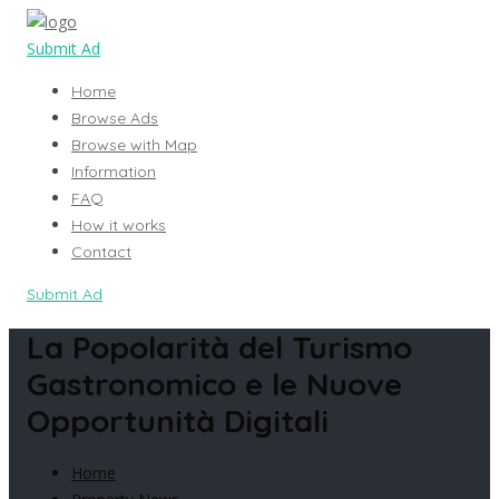
Submit Ad
Home
Browse Ads
Browse with Map
Information
FAQ
How it works
Contact
Submit Ad
La Popolarità del Turismo
Gastronomico e le Nuove
Opportunità Digitali
Home